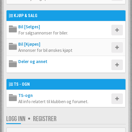
KJØP & SALG
Bil [Selges]
For salgsannonser for biler.
Bil [Kjøpes]
Annonser for bil ønskes kjøpt
Deler og annet
TS - OGN
TS-ogn
All info relatert til klubben og forumet.
LOGG INN
•
REGISTRER