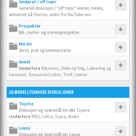
Småprat / off topic
Generell diskusjon / "off topic" emner, media,
annonser på Finn.no, video fra YouTube osv
Prosjekter
Bil-, motor- og stereoprosjekter.
Min bil
Skryt, prat og kommentarer.
Annet
Underfora
Bilstereo
,
Dekk og felg
,
Lakkering og
karosseri
,
Ressurser/Linker
,
Treff / møter
MODELLTEKNISKE DISKUSJONER
Toyota
Diskusjon og spørsmål om alle Toyota
Underfora
MR2
,
Celica
,
Supra
,
Andre
Lexus
Diskusjon og spørsmål om Lexus