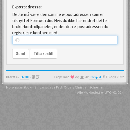
E-postadresse:
Dette må være den samme e-postadressen som er
tilknyttet kontoen din. Hvis du ikke har endret dette i
brukerkontrollpanelet, er det den e-postadressen du
registrerte kontoen med.
Send
Tilbakestill
Drevet av
-
Laget med
og
Av
©TS-ogn 2022
phpBB
SiteSplat
Norwegian (bokmål) Language Pack
© Lars Christian Schreiner
- Alle klokkeslett er
UTC+01:00
-