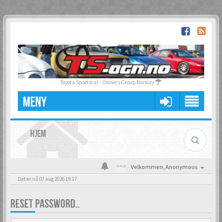
Toyota Sportscar - Owners Group Norway
MENY
HJEM
Velkommen,
Anonymous
Det er nå 07 aug 2026 19:17
RESET PASSWORD..