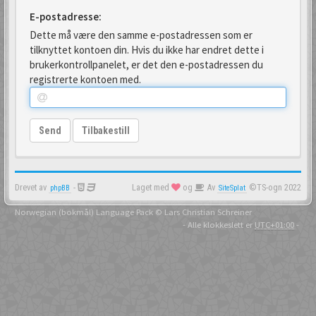
E-postadresse:
Dette må være den samme e-postadressen som er
tilknyttet kontoen din. Hvis du ikke har endret dette i
brukerkontrollpanelet, er det den e-postadressen du
registrerte kontoen med.
Send
Tilbakestill
Drevet av
-
Laget med
og
Av
©TS-ogn 2022
phpBB
SiteSplat
Norwegian (bokmål) Language Pack
© Lars Christian Schreiner
- Alle klokkeslett er
UTC+01:00
-