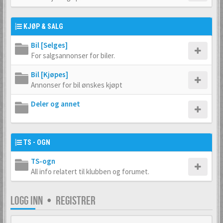
KJØP & SALG
Bil [Selges]
For salgsannonser for biler.
Bil [Kjøpes]
Annonser for bil ønskes kjøpt
Deler og annet
TS - OGN
TS-ogn
All info relatert til klubben og forumet.
LOGG INN
•
REGISTRER