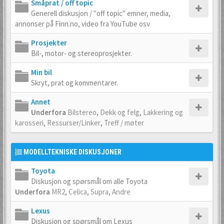
Småprat / off topic
Generell diskusjon / "off topic" emner, media,
annonser på Finn.no, video fra YouTube osv
Prosjekter
Bil-, motor- og stereoprosjekter.
Min bil
Skryt, prat og kommentarer.
Annet
Underfora
Bilstereo
,
Dekk og felg
,
Lakkering og
karosseri
,
Ressurser/Linker
,
Treff / møter
MODELLTEKNISKE DISKUSJONER
Toyota
Diskusjon og spørsmål om alle Toyota
Underfora
MR2
,
Celica
,
Supra
,
Andre
Lexus
Diskusjon og spørsmål om Lexus