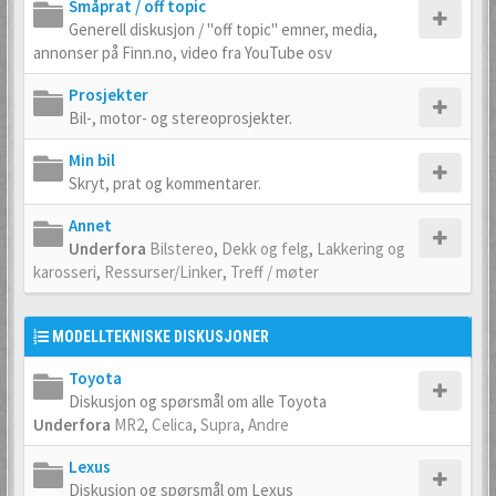
Småprat / off topic
Generell diskusjon / "off topic" emner, media,
annonser på Finn.no, video fra YouTube osv
Prosjekter
Bil-, motor- og stereoprosjekter.
Min bil
Skryt, prat og kommentarer.
Annet
Underfora
Bilstereo
,
Dekk og felg
,
Lakkering og
karosseri
,
Ressurser/Linker
,
Treff / møter
MODELLTEKNISKE DISKUSJONER
Toyota
Diskusjon og spørsmål om alle Toyota
Underfora
MR2
,
Celica
,
Supra
,
Andre
Lexus
Diskusjon og spørsmål om Lexus