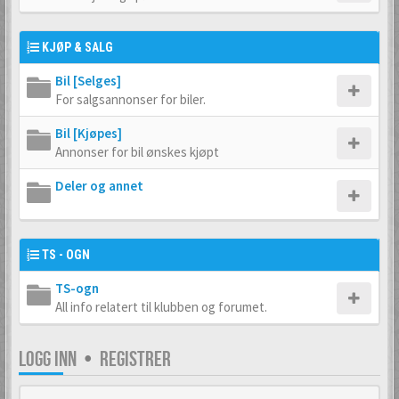
KJØP & SALG
Bil [Selges]
For salgsannonser for biler.
Bil [Kjøpes]
Annonser for bil ønskes kjøpt
Deler og annet
TS - OGN
TS-ogn
All info relatert til klubben og forumet.
LOGG INN
•
REGISTRER