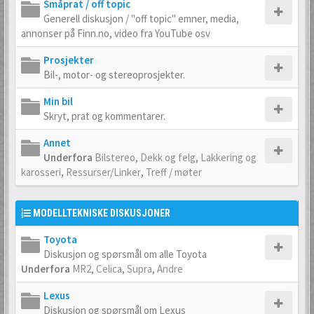
Småprat / off topic
Generell diskusjon / "off topic" emner, media,
annonser på Finn.no, video fra YouTube osv
Prosjekter
Bil-, motor- og stereoprosjekter.
Min bil
Skryt, prat og kommentarer.
Annet
Underfora
Bilstereo
,
Dekk og felg
,
Lakkering og
karosseri
,
Ressurser/Linker
,
Treff / møter
MODELLTEKNISKE DISKUSJONER
Toyota
Diskusjon og spørsmål om alle Toyota
Underfora
MR2
,
Celica
,
Supra
,
Andre
Lexus
Diskusjon og spørsmål om Lexus