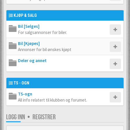
KJØP & SALG
Bil [Selges]
For salgsannonser for biler.
Bil [Kjøpes]
Annonser for bil ønskes kjøpt
Deler og annet
TS - OGN
TS-ogn
All info relatert til klubben og forumet.
LOGG INN
•
REGISTRER