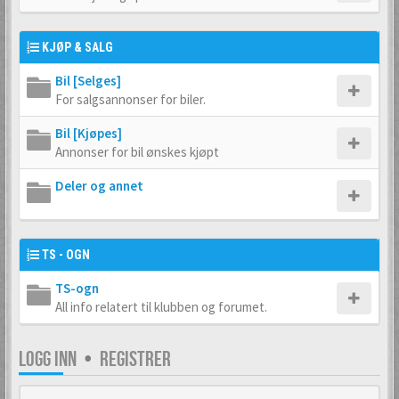
KJØP & SALG
Bil [Selges]
For salgsannonser for biler.
Bil [Kjøpes]
Annonser for bil ønskes kjøpt
Deler og annet
TS - OGN
TS-ogn
All info relatert til klubben og forumet.
LOGG INN
•
REGISTRER