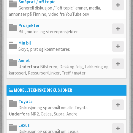
Småprat / off topic
Generell diskusjon / "off topic" emner, media,
annonser på Finn.no, video fra YouTube osv
Prosjekter
Bil-, motor- og stereoprosjekter.
Min bil
Skryt, prat og kommentarer.
Annet
Underfora
Bilstereo
,
Dekk og felg
,
Lakkering og
karosseri
,
Ressurser/Linker
,
Treff / møter
MODELLTEKNISKE DISKUSJONER
Toyota
Diskusjon og spørsmål om alle Toyota
Underfora
MR2
,
Celica
,
Supra
,
Andre
Lexus
Diskusjon og spørsmål om Lexus