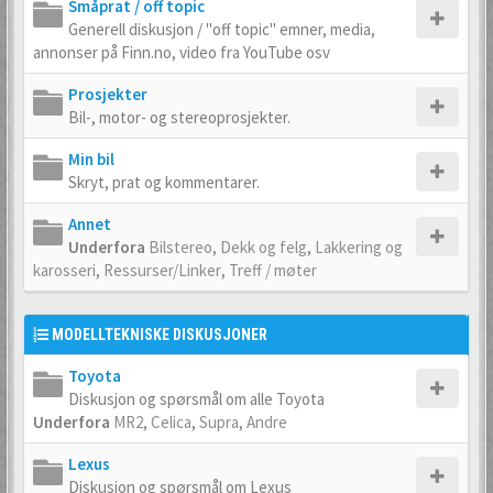
Småprat / off topic
Generell diskusjon / "off topic" emner, media,
annonser på Finn.no, video fra YouTube osv
Prosjekter
Bil-, motor- og stereoprosjekter.
Min bil
Skryt, prat og kommentarer.
Annet
Underfora
Bilstereo
,
Dekk og felg
,
Lakkering og
karosseri
,
Ressurser/Linker
,
Treff / møter
MODELLTEKNISKE DISKUSJONER
Toyota
Diskusjon og spørsmål om alle Toyota
Underfora
MR2
,
Celica
,
Supra
,
Andre
Lexus
Diskusjon og spørsmål om Lexus