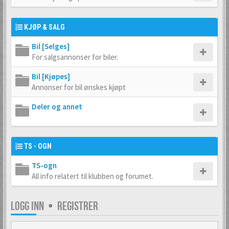
KJØP & SALG
Bil [Selges]
For salgsannonser for biler.
Bil [Kjøpes]
Annonser for bil ønskes kjøpt
Deler og annet
TS - OGN
TS-ogn
All info relatert til klubben og forumet.
LOGG INN
•
REGISTRER