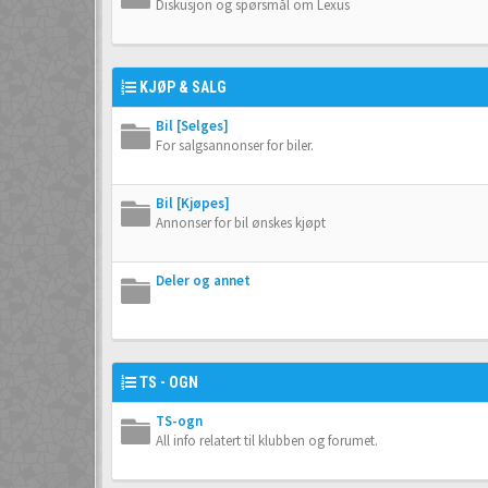
Diskusjon og spørsmål om Lexus
KJØP & SALG
Bil [Selges]
For salgsannonser for biler.
Bil [Kjøpes]
Annonser for bil ønskes kjøpt
Deler og annet
TS - OGN
TS-ogn
All info relatert til klubben og forumet.