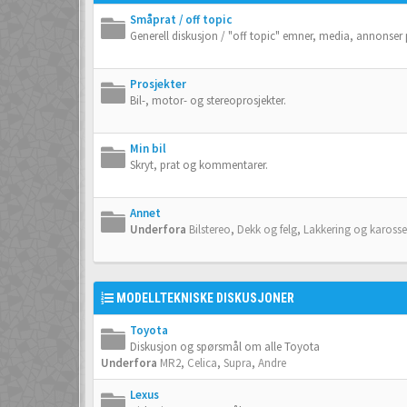
Småprat / off topic
Generell diskusjon / "off topic" emner, media, annonser
Prosjekter
Bil-, motor- og stereoprosjekter.
Min bil
Skryt, prat og kommentarer.
Annet
Underfora
Bilstereo
,
Dekk og felg
,
Lakkering og karosse
MODELLTEKNISKE DISKUSJONER
Toyota
Diskusjon og spørsmål om alle Toyota
Underfora
MR2
,
Celica
,
Supra
,
Andre
Lexus