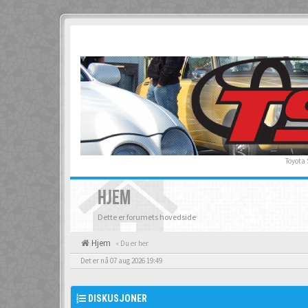
Toyota
HJEM
Dette er forumets hovedside
Hjem
« Du er her
Det er nå 07 aug 2026 19:49
DISKUSJONER