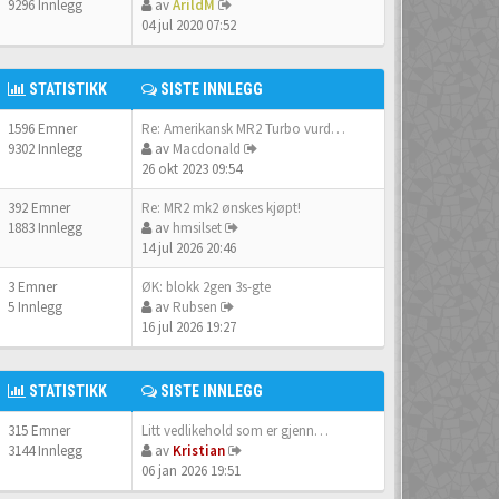
9296 Innlegg
av
ArildM
04 jul 2020 07:52
STATISTIKK
SISTE INNLEGG
1596 Emner
Re: Amerikansk MR2 Turbo vurd…
9302 Innlegg
av
Macdonald
26 okt 2023 09:54
392 Emner
Re: MR2 mk2 ønskes kjøpt!
1883 Innlegg
av
hmsilset
14 jul 2026 20:46
3 Emner
ØK: blokk 2gen 3s-gte
5 Innlegg
av
Rubsen
16 jul 2026 19:27
STATISTIKK
SISTE INNLEGG
315 Emner
Litt vedlikehold som er gjenn…
3144 Innlegg
av
Kristian
06 jan 2026 19:51