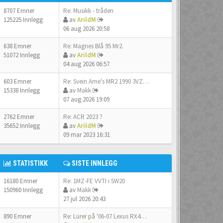
8707 Emner
Re: Musikk - tråden
125225 Innlegg
av
ArildM
06 aug 2026 20:58
638 Emner
Re: Magnes Blå 95 Mr2.
51072 Innlegg
av
ArildM
04 aug 2026 06:57
603 Emner
Re: Svein Arne's MR2 1990 3VZ…
15338 Innlegg
av
Makk
07 aug 2026 19:09
2762 Emner
Re: ACR 2023 ?
35652 Innlegg
av
ArildM
09 mar 2023 16:31
STATISTIKK
SISTE INNLEGG
16180 Emner
Re: 1MZ-FE VVTI i SW20
150960 Innlegg
av
Makk
27 jul 2026 20:43
890 Emner
Re: Lurer på '06-07 Lexus RX4…