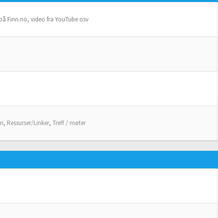
 på Finn.no, video fra YouTube osv
ri
,
Ressurser/Linker
,
Treff / møter