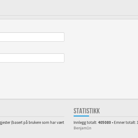
STATISTIKK
3 gjester (basert på brukere som har vært
Innlegg totalt:
405080
• Emner totalt:
Benjam1n