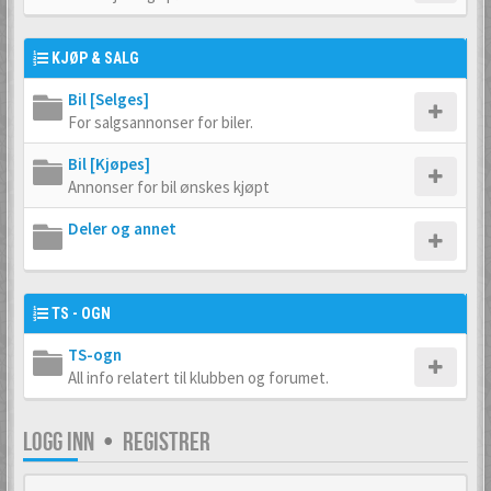
KJØP & SALG
Bil [Selges]
For salgsannonser for biler.
Bil [Kjøpes]
Annonser for bil ønskes kjøpt
Deler og annet
TS - OGN
TS-ogn
All info relatert til klubben og forumet.
LOGG INN
•
REGISTRER