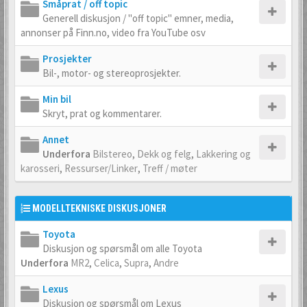
Småprat / off topic
Generell diskusjon / "off topic" emner, media,
annonser på Finn.no, video fra YouTube osv
Prosjekter
Bil-, motor- og stereoprosjekter.
Min bil
Skryt, prat og kommentarer.
Annet
Underfora
Bilstereo
,
Dekk og felg
,
Lakkering og
karosseri
,
Ressurser/Linker
,
Treff / møter
MODELLTEKNISKE DISKUSJONER
Toyota
Diskusjon og spørsmål om alle Toyota
Underfora
MR2
,
Celica
,
Supra
,
Andre
Lexus
Diskusjon og spørsmål om Lexus