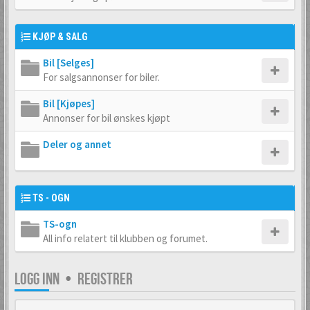
KJØP & SALG
Bil [Selges]
For salgsannonser for biler.
Bil [Kjøpes]
Annonser for bil ønskes kjøpt
Deler og annet
TS - OGN
TS-ogn
All info relatert til klubben og forumet.
LOGG INN
•
REGISTRER