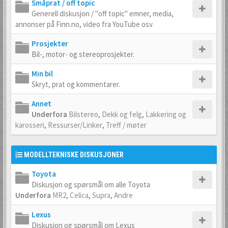
Småprat / off topic
Generell diskusjon / "off topic" emner, media,
annonser på Finn.no, video fra YouTube osv
Prosjekter
Bil-, motor- og stereoprosjekter.
Min bil
Skryt, prat og kommentarer.
Annet
Underfora
Bilstereo
,
Dekk og felg
,
Lakkering og
karosseri
,
Ressurser/Linker
,
Treff / møter
MODELLTEKNISKE DISKUSJONER
Toyota
Diskusjon og spørsmål om alle Toyota
Underfora
MR2
,
Celica
,
Supra
,
Andre
Lexus
Diskusjon og spørsmål om Lexus