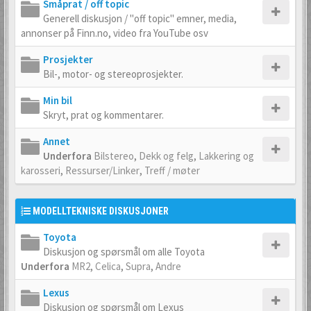
Småprat / off topic
Generell diskusjon / "off topic" emner, media,
annonser på Finn.no, video fra YouTube osv
Prosjekter
Bil-, motor- og stereoprosjekter.
Min bil
Skryt, prat og kommentarer.
Annet
Underfora
Bilstereo
,
Dekk og felg
,
Lakkering og
karosseri
,
Ressurser/Linker
,
Treff / møter
MODELLTEKNISKE DISKUSJONER
Toyota
Diskusjon og spørsmål om alle Toyota
Underfora
MR2
,
Celica
,
Supra
,
Andre
Lexus
Diskusjon og spørsmål om Lexus