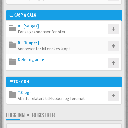
KJØP & SALG
Bil [Selges]
For salgsannonser for biler.
Bil [Kjøpes]
Annonser for bil ønskes kjøpt
Deler og annet
TS - OGN
TS-ogn
All info relatert til klubben og forumet.
LOGG INN
•
REGISTRER