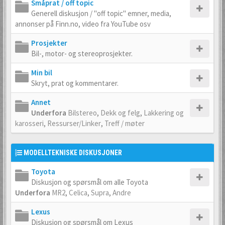
Småprat / off topic
Generell diskusjon / "off topic" emner, media,
annonser på Finn.no, video fra YouTube osv
Prosjekter
Bil-, motor- og stereoprosjekter.
Min bil
Skryt, prat og kommentarer.
Annet
Underfora
Bilstereo
,
Dekk og felg
,
Lakkering og
karosseri
,
Ressurser/Linker
,
Treff / møter
MODELLTEKNISKE DISKUSJONER
Toyota
Diskusjon og spørsmål om alle Toyota
Underfora
MR2
,
Celica
,
Supra
,
Andre
Lexus
Diskusjon og spørsmål om Lexus