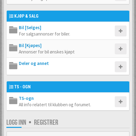
KJØP & SALG
Bil [Selges]
For salgsannonser for biler.
Bil [Kjøpes]
Annonser for bil ønskes kjøpt
Deler og annet
TS - OGN
TS-ogn
All info relatert til klubben og forumet.
LOGG INN
•
REGISTRER