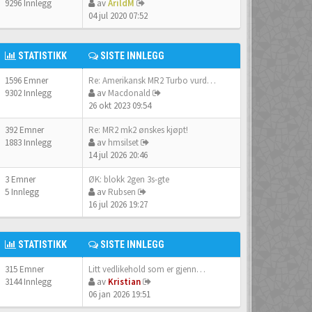
9296 Innlegg
av
ArildM
04 jul 2020 07:52
STATISTIKK
SISTE INNLEGG
1596 Emner
Re: Amerikansk MR2 Turbo vurd…
9302 Innlegg
av
Macdonald
26 okt 2023 09:54
392 Emner
Re: MR2 mk2 ønskes kjøpt!
1883 Innlegg
av
hmsilset
14 jul 2026 20:46
3 Emner
ØK: blokk 2gen 3s-gte
5 Innlegg
av
Rubsen
16 jul 2026 19:27
STATISTIKK
SISTE INNLEGG
315 Emner
Litt vedlikehold som er gjenn…
3144 Innlegg
av
Kristian
06 jan 2026 19:51