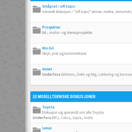
Småprat / off topic
Generell diskusjon / "off topic" emner, media, annonser
Prosjekter
Bil-, motor- og stereoprosjekter.
Min bil
Skryt, prat og kommentarer.
Annet
Underfora
Bilstereo
,
Dekk og felg
,
Lakkering og karosse
MODELLTEKNISKE DISKUSJONER
Toyota
Diskusjon og spørsmål om alle Toyota
Underfora
MR2
,
Celica
,
Supra
,
Andre
Lexus