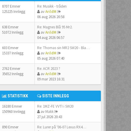
8707 Emner
Re: Musikk - tråden
125225 Innlegg
av
ArildM
06 aug 2026 20:58
638 Emner
Re: Magnes Blå 95 Mr2.
51072 Innlegg
av
ArildM
04 aug 2026 06:57
603 Emner
Re: Thomas sin MR2 SW20 - Bla…
15337 Innlegg
av
ArildM
05 aug 2026 07:40
2762 Emner
Re: ACR 2023 ?
35652 Innlegg
av
ArildM
09 mar 2023 16:31
STATISTIKK
SISTE INNLEGG
16180 Emner
Re: 1MZ-FE VVTI i SW20
150960 Innlegg
av
Makk
27 jul 2026 20:43
890 Emner
Re: Lurer på '06-07 Lexus RX4…