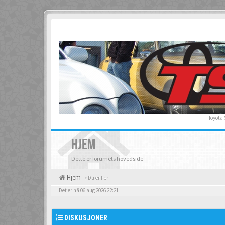
Toyota
HJEM
Dette er forumets hovedside
Hjem
« Du er her
Det er nå 06 aug 2026 22:21
DISKUSJONER