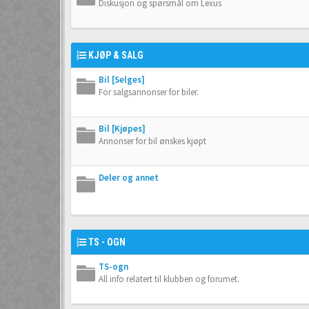
Diskusjon og spørsmål om Lexus
KJØP & SALG
Bil [Selges]
For salgsannonser for biler.
Bil [Kjøpes]
Annonser for bil ønskes kjøpt
Deler og annet
TS - OGN
TS-ogn
All info relatert til klubben og forumet.