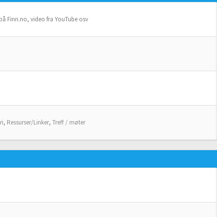
 på Finn.no, video fra YouTube osv
ri
,
Ressurser/Linker
,
Treff / møter