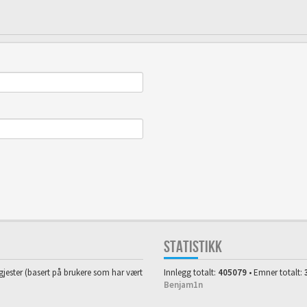
STATISTIKK
1 gjester (basert på brukere som har vært
Innlegg totalt:
405079
• Emner totalt:
Benjam1n