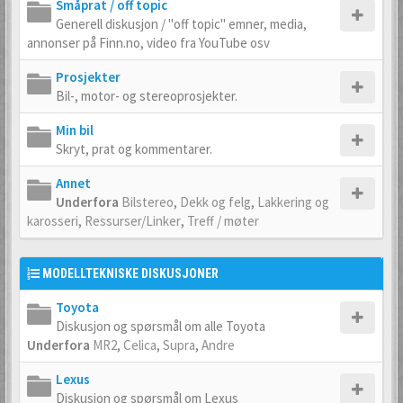
Småprat / off topic
Generell diskusjon / "off topic" emner, media,
annonser på Finn.no, video fra YouTube osv
Prosjekter
Bil-, motor- og stereoprosjekter.
Min bil
Skryt, prat og kommentarer.
Annet
Underfora
Bilstereo
,
Dekk og felg
,
Lakkering og
karosseri
,
Ressurser/Linker
,
Treff / møter
MODELLTEKNISKE DISKUSJONER
Toyota
Diskusjon og spørsmål om alle Toyota
Underfora
MR2
,
Celica
,
Supra
,
Andre
Lexus
Diskusjon og spørsmål om Lexus