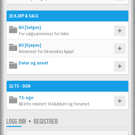
KJØP & SALG
Bil [Selges]
For salgsannonser for biler.
Bil [Kjøpes]
Annonser for bil ønskes kjøpt
Deler og annet
TS - OGN
TS-ogn
All info relatert til klubben og forumet.
LOGG INN
•
REGISTRER