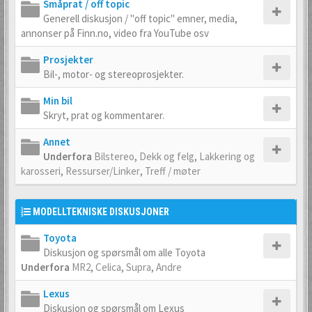
Småprat / off topic
Generell diskusjon / "off topic" emner, media,
annonser på Finn.no, video fra YouTube osv
Prosjekter
Bil-, motor- og stereoprosjekter.
Min bil
Skryt, prat og kommentarer.
Annet
Underfora
Bilstereo
,
Dekk og felg
,
Lakkering og
karosseri
,
Ressurser/Linker
,
Treff / møter
MODELLTEKNISKE DISKUSJONER
Toyota
Diskusjon og spørsmål om alle Toyota
Underfora
MR2
,
Celica
,
Supra
,
Andre
Lexus
Diskusjon og spørsmål om Lexus