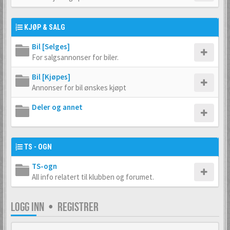
KJØP & SALG
Bil [Selges]
For salgsannonser for biler.
Bil [Kjøpes]
Annonser for bil ønskes kjøpt
Deler og annet
TS - OGN
TS-ogn
All info relatert til klubben og forumet.
LOGG INN
•
REGISTRER