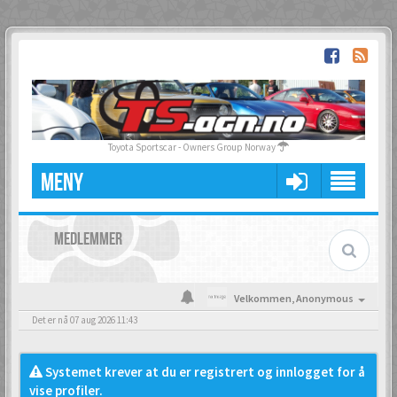
Toyota Sportscar - Owners Group Norway
MENY
MEDLEMMER
Velkommen,
Anonymous
Det er nå 07 aug 2026 11:43
Systemet krever at du er registrert og innlogget for å
vise profiler.