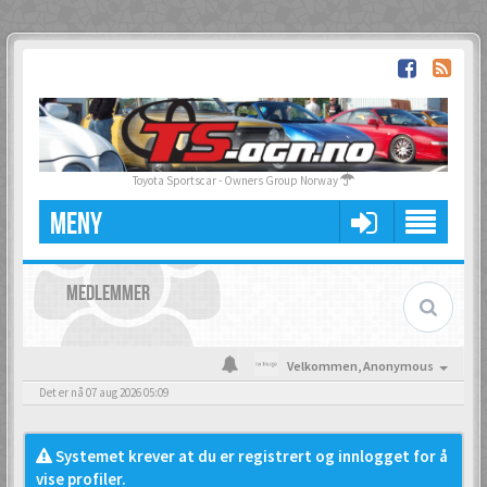
Toyota Sportscar - Owners Group Norway
MENY
MEDLEMMER
Velkommen,
Anonymous
Det er nå 07 aug 2026 05:09
Systemet krever at du er registrert og innlogget for å
vise profiler.