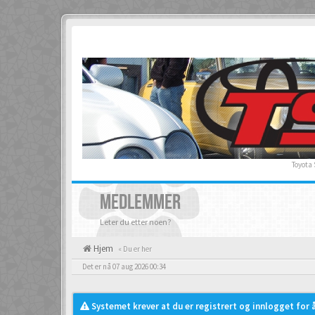
Toyota
MEDLEMMER
Leter du etter noen?
Hjem
« Du er her
Det er nå 07 aug 2026 00:34
Systemet krever at du er registrert og innlogget for å 