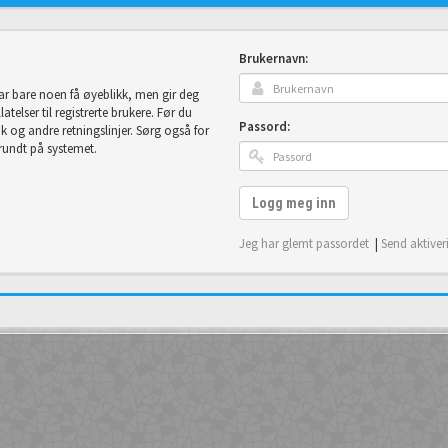
Brukernavn:
tar bare noen få øyeblikk, men gir deg
telser til registrerte brukere. Før du
Passord:
uk og andre retningslinjer. Sørg også for
 rundt på systemet.
Logg meg inn
Jeg har glemt passordet
|
Send aktiver