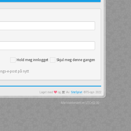
Hold meg innlogget
Skjul meg denne gangen
ings-e-post på nytt
Laget med
og
Av
SiteSplat
©TS-ogn 2022
- Alle klokkeslett er
UTC+01:00
-