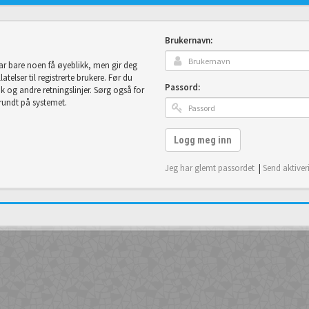
Brukernavn:
tar bare noen få øyeblikk, men gir deg
telser til registrerte brukere. Før du
Passord:
uk og andre retningslinjer. Sørg også for
 rundt på systemet.
Logg meg inn
Jeg har glemt passordet
|
Send aktiver