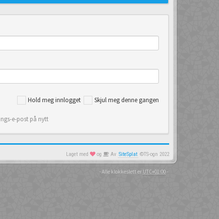
Hold meg innlogget
Skjul meg denne gangen
ings-e-post på nytt
Laget med
og
Av
SiteSplat
©TS-ogn 2022
- Alle klokkeslett er
UTC+01:00
-