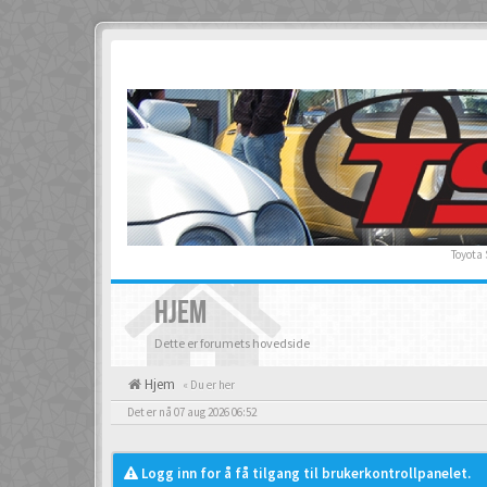
Toyota
HJEM
Dette er forumets hovedside
Hjem
« Du er her
Det er nå 07 aug 2026 06:52
Logg inn for å få tilgang til brukerkontrollpanelet.