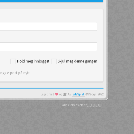
Hold meg innlogget
Skjul meg denne gangen
ings-e-post på nytt
Laget med
og
Av
SiteSplat
©TS-ogn 2022
- Alle klokkeslett er
UTC+01:00
-