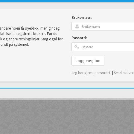
Brukernavn:
tar bare noen få øyeblikk, men gir deg
telser til registrerte brukere. Før du
Passord:
uk og andre retningslinjer. Sørg også for
 rundt på systemet.
Logg meg inn
Jeg har glemt passordet
|
Send aktiver