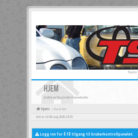
Toyota
HJEM
Dette er forumets hovedside
Hjem
« Du er her
Det er nå 06 aug 2026 23:05
Logg inn for å få tilgang til brukerkontrollpanelet.