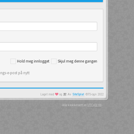
Hold meg innlogget
Skjul meg denne gangen
ings-e-post på nytt
Laget med
og
Av
SiteSplat
©TS-ogn 2022
- Alle klokkeslett er
UTC+01:00
-