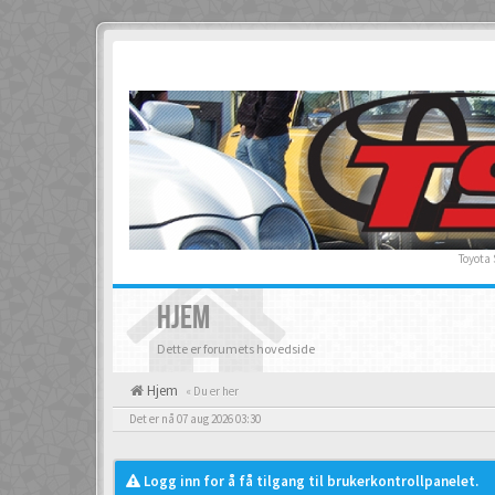
Toyota
HJEM
Dette er forumets hovedside
Hjem
« Du er her
Det er nå 07 aug 2026 03:30
Logg inn for å få tilgang til brukerkontrollpanelet.