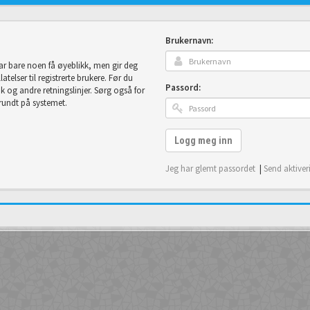
Brukernavn:
tar bare noen få øyeblikk, men gir deg
telser til registrerte brukere. Før du
Passord:
uk og andre retningslinjer. Sørg også for
 rundt på systemet.
Logg meg inn
Jeg har glemt passordet
|
Send aktiver