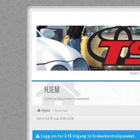
Toyota
HJEM
Dette er forumets hovedside
Hjem
« Du er her
Det er nå 08 aug 2026 12:58
Logg inn for å få tilgang til brukerkontrollpanelet.