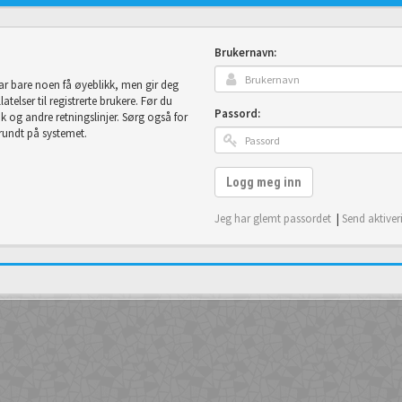
Brukernavn:
tar bare noen få øyeblikk, men gir deg
telser til registrerte brukere. Før du
Passord:
uk og andre retningslinjer. Sørg også for
 rundt på systemet.
Logg meg inn
Jeg har glemt passordet
|
Send aktiver