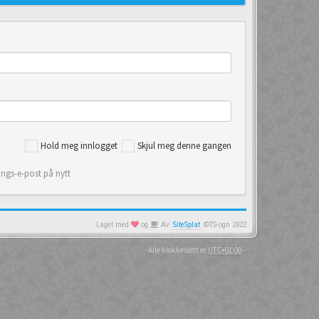
Hold meg innlogget
Skjul meg denne gangen
ings-e-post på nytt
Laget med
og
Av
SiteSplat
©TS-ogn 2022
- Alle klokkeslett er
UTC+01:00
-