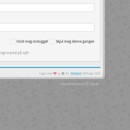
Hold meg innlogget
Skjul meg denne gangen
ings-e-post på nytt
Laget med
og
Av
SiteSplat
©TS-ogn 2022
- Alle klokkeslett er
UTC+01:00
-