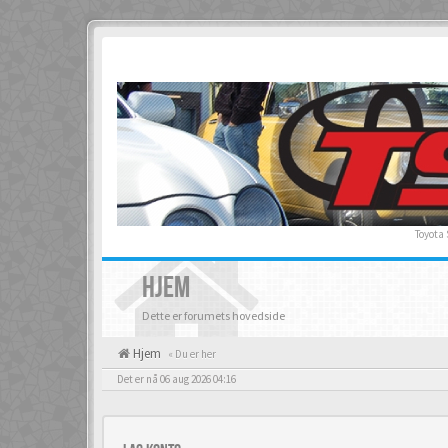
Toyota
HJEM
Dette er forumets hovedside
Hjem
« Du er her
Det er nå 06 aug 2026 04:16