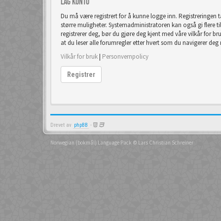
Lag konto
Du må være registrert for å kunne logge inn. Registreringen 
større muligheter. Systemadministratoren kan også gi flere tilla
registrerer deg, bør du gjøre deg kjent med våre vilkår for br
at du leser alle forumregler etter hvert som du navigerer deg
Vilkår for bruk
|
Personvernpolicy
Registrer
Drevet av
phpBB
-
Norwegian (bokmål) Language Pack
© Lars Christian Schreiner