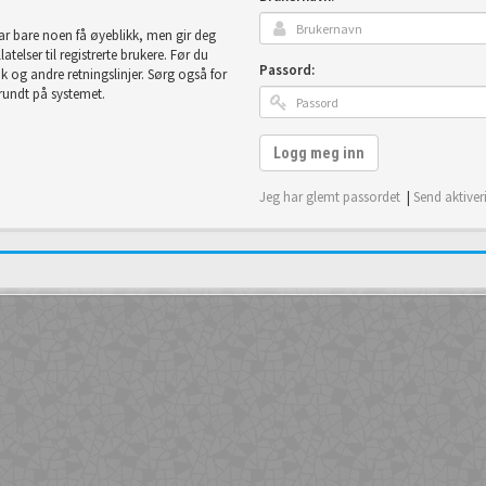
tar bare noen få øyeblikk, men gir deg
telser til registrerte brukere. Før du
Passord:
uk og andre retningslinjer. Sørg også for
 rundt på systemet.
Logg meg inn
Jeg har glemt passordet
|
Send aktiver