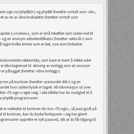
/www.ts-ogn.no/phpBB3») og phpBB (heretter omtalt som «de»,
 av en av dine bruksøkter (heretter omtalt som
sler («cookies»), som er små tekstfiler som lastes ned til
D» og en anonym øktsidentifikator (heretter «økts-ID») som
å lagre hvilke emner som er lest, noe som forbedrer
e dokumentets rekkevidde, som bare er ment å dekke sider
r ikke begrenset til: skriving av innlegg som en anonym
 er pålogget (heretter «dine innlegg»).
ge inn på kontoen (heretter «passordet ditt») og en
ndet hvor sidene fysisk er lagret. All informasjon ut over
r «TS-ogn»s eget valg. I alle tilfeller har du mulighet til å
t fra phpBB-programvaren.
rdet er nøkkelen til kontoen din hos «TS-ogn», så pass godt på
det til kontoen, kan du bruke funksjonen «Jeg har glemt
amvaren opprette et nytt passord, slik at du får tilgang til