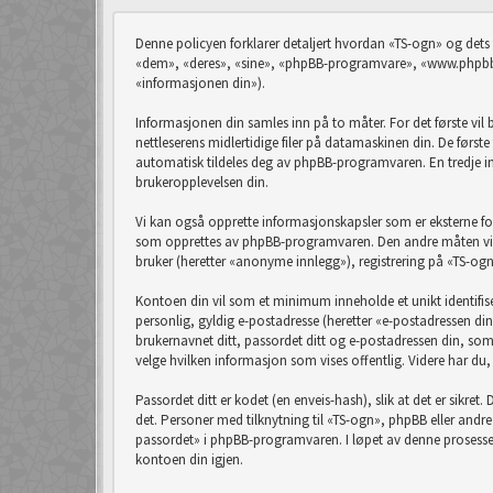
Denne policyen forklarer detaljert hvordan «TS-ogn» og dets
«dem», «deres», «sine», «phpBB-programvare», «www.phpbb.
«informasjonen din»).
Informasjonen din samles inn på to måter. For det første vil
nettleserens midlertidige filer på datamaskinen din. De førs
automatisk tildeles deg av phpBB-programvaren. En tredje in
brukeropplevelsen din.
Vi kan også opprette informasjonskapsler som er eksterne f
som opprettes av phpBB-programvaren. Den andre måten vi ka
bruker (heretter «anonyme innlegg»), registrering på «TS-ogn
Kontoen din vil som et minimum inneholde et unikt identifise
personlig, gyldig e-postadresse (heretter «e-postadressen din
brukernavnet ditt, passordet ditt og e-postadressen din, som kr
velge hvilken informasjon som vises offentlig. Videre har du
Passordet ditt er kodet (en enveis-hash), slik at det er sikre
det. Personer med tilknytning til «TS-ogn», phpBB eller andr
passordet» i phpBB-programvaren. I løpet av denne prosessen 
kontoen din igjen.