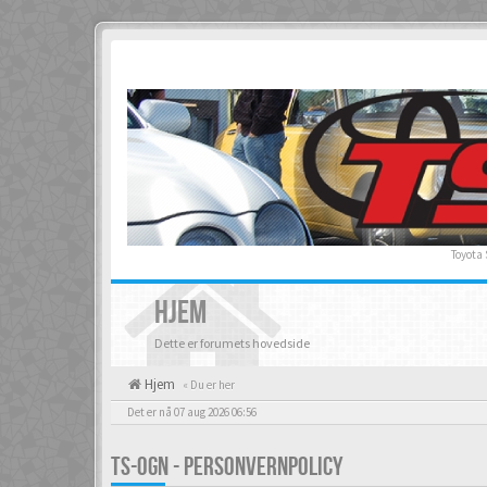
Toyota
HJEM
Dette er forumets hovedside
Hjem
« Du er her
Det er nå 07 aug 2026 06:56
TS-OGN - PERSONVERNPOLICY