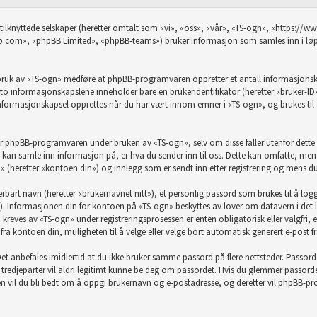
 tilknyttede selskaper (heretter omtalt som «vi», «oss», «vår», «TS-ogn», «https:/
com», «phpBB Limited», «phpBB-teams») bruker informasjon som samles inn i løpet
 bruk av «TS-ogn» medføre at phpBB-programvaren oppretter et antall informasjonskap
te to informasjonskapslene inneholder bare en brukeridentifikator (heretter «bruker-I
formasjonskapsel opprettes når du har vært innom emner i «TS-ogn», og brukes til 
or phpBB-programvaren under bruken av «TS-ogn», selv om disse faller utenfor dett
n samle inn informasjon på, er hva du sender inn til oss. Dette kan omfatte, men e
» (heretter «kontoen din») og innlegg som er sendt inn etter registrering og mens du
rbart navn (heretter «brukernavnet nitt»), et personlig passord som brukes til å log
). Informasjonen din for kontoen på «TS-ogn» beskyttes av lover om datavern i det la
eves av «TS-ogn» under registreringsprosessen er enten obligatorisk eller valgfri, ette
, fra kontoen din, muligheten til å velge eller velge bort automatisk generert e-pos
t. Det anbefales imidlertid at du ikke bruker samme passord på flere nettsteder. Passo
e tredjeparter vil aldri legitimt kunne be deg om passordet. Hvis du glemmer passor
vil du bli bedt om å oppgi brukernavn og e-postadresse, og deretter vil phpBB-progr