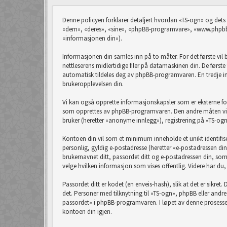
Denne policyen forklarer detaljert hvordan «TS-ogn» og dets
«dem», «deres», «sine», «phpBB-programvare», «www.phpbb.
«informasjonen din»).
Informasjonen din samles inn på to måter. For det første vil
nettleserens midlertidige filer på datamaskinen din. De førs
automatisk tildeles deg av phpBB-programvaren. En tredje in
brukeropplevelsen din.
Vi kan også opprette informasjonskapsler som er eksterne f
som opprettes av phpBB-programvaren. Den andre måten vi ka
bruker (heretter «anonyme innlegg»), registrering på «TS-ogn
Kontoen din vil som et minimum inneholde et unikt identifise
personlig, gyldig e-postadresse (heretter «e-postadressen din
brukernavnet ditt, passordet ditt og e-postadressen din, som kr
velge hvilken informasjon som vises offentlig. Videre har du
Passordet ditt er kodet (en enveis-hash), slik at det er sikre
det. Personer med tilknytning til «TS-ogn», phpBB eller andr
passordet» i phpBB-programvaren. I løpet av denne prosessen 
kontoen din igjen.