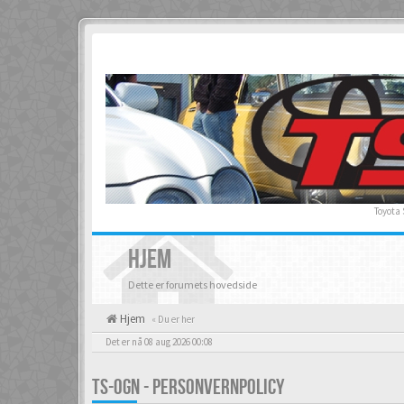
Toyota
HJEM
Dette er forumets hovedside
Hjem
« Du er her
Det er nå 08 aug 2026 00:08
TS-OGN - PERSONVERNPOLICY