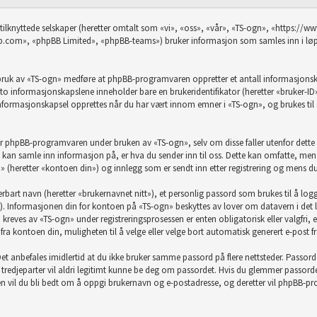
 tilknyttede selskaper (heretter omtalt som «vi», «oss», «vår», «TS-ogn», «https:/
com», «phpBB Limited», «phpBB-teams») bruker informasjon som samles inn i løpet
 bruk av «TS-ogn» medføre at phpBB-programvaren oppretter et antall informasjonskap
te to informasjonskapslene inneholder bare en brukeridentifikator (heretter «bruker-I
formasjonskapsel opprettes når du har vært innom emner i «TS-ogn», og brukes til 
or phpBB-programvaren under bruken av «TS-ogn», selv om disse faller utenfor dett
n samle inn informasjon på, er hva du sender inn til oss. Dette kan omfatte, men e
» (heretter «kontoen din») og innlegg som er sendt inn etter registrering og mens du
rbart navn (heretter «brukernavnet nitt»), et personlig passord som brukes til å log
). Informasjonen din for kontoen på «TS-ogn» beskyttes av lover om datavern i det la
eves av «TS-ogn» under registreringsprosessen er enten obligatorisk eller valgfri, ette
, fra kontoen din, muligheten til å velge eller velge bort automatisk generert e-pos
t. Det anbefales imidlertid at du ikke bruker samme passord på flere nettsteder. Passo
e tredjeparter vil aldri legitimt kunne be deg om passordet. Hvis du glemmer passor
vil du bli bedt om å oppgi brukernavn og e-postadresse, og deretter vil phpBB-progr