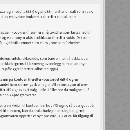
/www.ts-ogn.no/phpBB3») og phpBB (heretter omtalt som «de»,
 av en av dine bruksøkter (heretter omtalt som
sler («cookies»), som er små tekstfiler som lastes ned til
D» og en anonym øktsidentifikator (heretter «økts-ID») som
å lagre hvilke emner som er lest, noe som forbedrer
e dokumentets rekkevidde, som bare er ment å dekke sider
r ikke begrenset til: skriving av innlegg som en anonym
 er pålogget (heretter «dine innlegg»).
ge inn på kontoen (heretter «passordet ditt») og en
ndet hvor sidene fysisk er lagret. All informasjon ut over
r «TS-ogn»s eget valg. I alle tilfeller har du mulighet til å
t fra phpBB-programvaren.
rdet er nøkkelen til kontoen din hos «TS-ogn», så pass godt på
det til kontoen, kan du bruke funksjonen «Jeg har glemt
amvaren opprette et nytt passord, slik at du får tilgang til