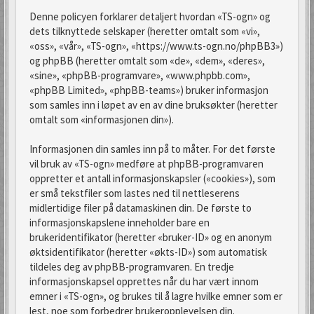
Denne policyen forklarer detaljert hvordan «TS-ogn» og
dets tilknyttede selskaper (heretter omtalt som «vi»,
«oss», «vår», «TS-ogn», «https://www.ts-ogn.no/phpBB3»)
og phpBB (heretter omtalt som «de», «dem», «deres»,
«sine», «phpBB-programvare», «www.phpbb.com»,
«phpBB Limited», «phpBB-teams») bruker informasjon
som samles inn i løpet av en av dine bruksøkter (heretter
omtalt som «informasjonen din»).
Informasjonen din samles inn på to måter. For det første
vil bruk av «TS-ogn» medføre at phpBB-programvaren
oppretter et antall informasjonskapsler («cookies»), som
er små tekstfiler som lastes ned til nettleserens
midlertidige filer på datamaskinen din. De første to
informasjonskapslene inneholder bare en
brukeridentifikator (heretter «bruker-ID» og en anonym
øktsidentifikator (heretter «økts-ID») som automatisk
tildeles deg av phpBB-programvaren. En tredje
informasjonskapsel opprettes når du har vært innom
emner i «TS-ogn», og brukes til å lagre hvilke emner som er
lest, noe som forbedrer brukeropplevelsen din.