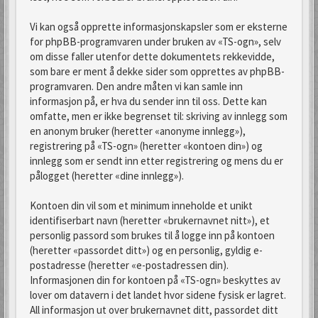
Vi kan også opprette informasjonskapsler som er eksterne
for phpBB-programvaren under bruken av «TS-ogn», selv
om disse faller utenfor dette dokumentets rekkevidde,
som bare er ment å dekke sider som opprettes av phpBB-
programvaren. Den andre måten vi kan samle inn
informasjon på, er hva du sender inn til oss. Dette kan
omfatte, men er ikke begrenset til: skriving av innlegg som
en anonym bruker (heretter «anonyme innlegg»),
registrering på «TS-ogn» (heretter «kontoen din») og
innlegg som er sendt inn etter registrering og mens du er
pålogget (heretter «dine innlegg»).
Kontoen din vil som et minimum inneholde et unikt
identifiserbart navn (heretter «brukernavnet nitt»), et
personlig passord som brukes til å logge inn på kontoen
(heretter «passordet ditt») og en personlig, gyldig e-
postadresse (heretter «e-postadressen din).
Informasjonen din for kontoen på «TS-ogn» beskyttes av
lover om datavern i det landet hvor sidene fysisk er lagret.
All informasjon ut over brukernavnet ditt, passordet ditt