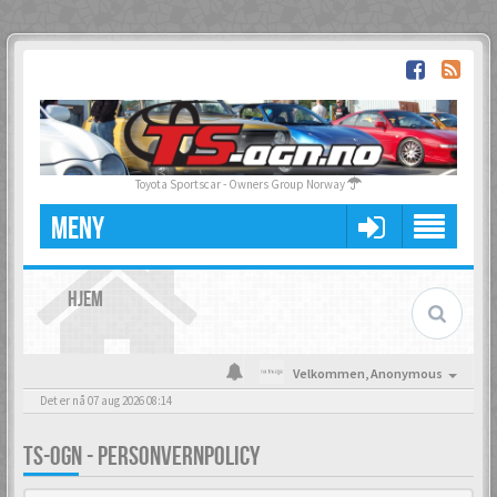
Toyota Sportscar - Owners Group Norway
MENY
HJEM
Velkommen,
Anonymous
Det er nå 07 aug 2026 08:14
TS-OGN - PERSONVERNPOLICY