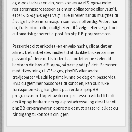
og e-postadressen din, som kreves av «TS-ogn» under
registreringsprosessen er enten obligatorisk eller valgfri,
etter «TS-ogn»s eget valg. I alle tilfeller har du mulighet til
å velge hvilken informasjon som vises offentlig. Videre har
du, fra kontoen din, muligheten til å velge eller velge bort
automatisk generert e-post fra phpBB-programvaren.
Passordet ditt er kodet (en enveis-hash), slik at det er
sikret. Det anbefales imidlertid at du ikke bruker samme
passord på flere nettsteder. Passordet er nøkkelen til
kontoen din hos «TS-ogn», så pass godt på det. Personer
med tilknytning til «TS-ogn», phpBB eller andre
tredjeparter vil aldri legitimt kunne be deg om passordet.
Hvis du glemmer passordet til kontoen, kan du bruke
funksjonen «Jeg har glemt passordet» i phpBB-
programvaren. I løpet av denne prosessen vil du bli bedt
om å oppgi brukernavn og e-postadresse, og deretter vil
phpBB-programvaren opprette et nytt passord, slik at du
får tilgang til kontoen din igjen.