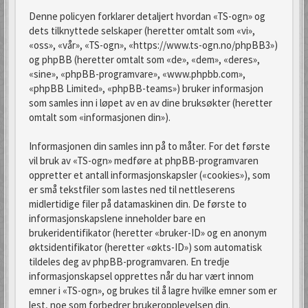
Denne policyen forklarer detaljert hvordan «TS-ogn» og
dets tilknyttede selskaper (heretter omtalt som «vi»,
«oss», «vår», «TS-ogn», «https://www.ts-ogn.no/phpBB3»)
og phpBB (heretter omtalt som «de», «dem», «deres»,
«sine», «phpBB-programvare», «www.phpbb.com»,
«phpBB Limited», «phpBB-teams») bruker informasjon
som samles inn i løpet av en av dine bruksøkter (heretter
omtalt som «informasjonen din»).
Informasjonen din samles inn på to måter. For det første
vil bruk av «TS-ogn» medføre at phpBB-programvaren
oppretter et antall informasjonskapsler («cookies»), som
er små tekstfiler som lastes ned til nettleserens
midlertidige filer på datamaskinen din. De første to
informasjonskapslene inneholder bare en
brukeridentifikator (heretter «bruker-ID» og en anonym
øktsidentifikator (heretter «økts-ID») som automatisk
tildeles deg av phpBB-programvaren. En tredje
informasjonskapsel opprettes når du har vært innom
emner i «TS-ogn», og brukes til å lagre hvilke emner som er
lest, noe som forbedrer brukeropplevelsen din.