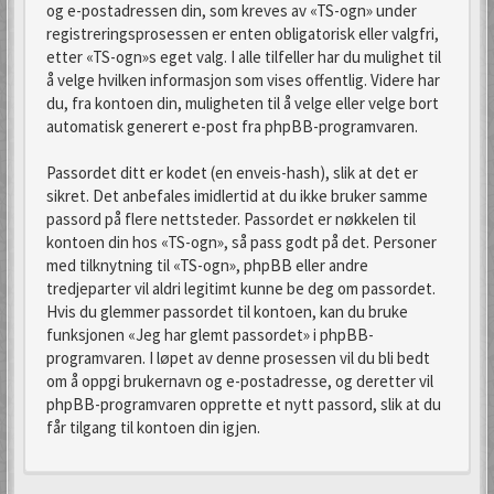
og e-postadressen din, som kreves av «TS-ogn» under
registreringsprosessen er enten obligatorisk eller valgfri,
etter «TS-ogn»s eget valg. I alle tilfeller har du mulighet til
å velge hvilken informasjon som vises offentlig. Videre har
du, fra kontoen din, muligheten til å velge eller velge bort
automatisk generert e-post fra phpBB-programvaren.
Passordet ditt er kodet (en enveis-hash), slik at det er
sikret. Det anbefales imidlertid at du ikke bruker samme
passord på flere nettsteder. Passordet er nøkkelen til
kontoen din hos «TS-ogn», så pass godt på det. Personer
med tilknytning til «TS-ogn», phpBB eller andre
tredjeparter vil aldri legitimt kunne be deg om passordet.
Hvis du glemmer passordet til kontoen, kan du bruke
funksjonen «Jeg har glemt passordet» i phpBB-
programvaren. I løpet av denne prosessen vil du bli bedt
om å oppgi brukernavn og e-postadresse, og deretter vil
phpBB-programvaren opprette et nytt passord, slik at du
får tilgang til kontoen din igjen.