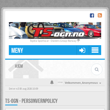
Toyota Sportscar - Owners Group Norway
MENY
HJEM
Velkommen,
Anonymous
Det er nå 08 aug 2026 10:09
TS-OGN - PERSONVERNPOLICY