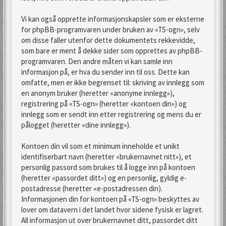
Vi kan også opprette informasjonskapsler som er eksterne
for phpBB-programvaren under bruken av «TS-ogn», selv
om disse faller utenfor dette dokumentets rekkevidde,
som bare er ment å dekke sider som opprettes av phpBB-
programvaren. Den andre måten vi kan samle inn
informasjon på, er hva du sender inn til oss. Dette kan
omfatte, men er ikke begrenset til: skriving av innlegg som
en anonym bruker (heretter «anonyme innlegg»),
registrering på «TS-ogn» (heretter «kontoen din») og
innlegg som er sendt inn etter registrering og mens du er
pålogget (heretter «dine innlegg»).
Kontoen din vil som et minimum inneholde et unikt
identifiserbart navn (heretter «brukernavnet nitt»), et
personlig passord som brukes til å logge inn på kontoen
(heretter «passordet ditt») og en personlig, gyldig e-
postadresse (heretter «e-postadressen din).
Informasjonen din for kontoen på «TS-ogn» beskyttes av
lover om datavern i det landet hvor sidene fysisk er lagret.
All informasjon ut over brukernavnet ditt, passordet ditt