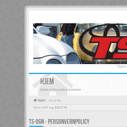
Toyota
HJEM
Dette er forumets hovedside
Hjem
« Du er her
Det er nå 07 aug 2026 07:49
TS-OGN - PERSONVERNPOLICY