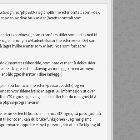
/www.ts-ogn.no/phpBB3») og phpBB (heretter omtalt som «de»,
 av en av dine bruksøkter (heretter omtalt som
sler («cookies»), som er små tekstfiler som lastes ned til
D» og en anonym øktsidentifikator (heretter «økts-ID») som
å lagre hvilke emner som er lest, noe som forbedrer
e dokumentets rekkevidde, som bare er ment å dekke sider
r ikke begrenset til: skriving av innlegg som en anonym
 er pålogget (heretter «dine innlegg»).
ge inn på kontoen (heretter «passordet ditt») og en
ndet hvor sidene fysisk er lagret. All informasjon ut over
r «TS-ogn»s eget valg. I alle tilfeller har du mulighet til å
t fra phpBB-programvaren.
rdet er nøkkelen til kontoen din hos «TS-ogn», så pass godt på
det til kontoen, kan du bruke funksjonen «Jeg har glemt
amvaren opprette et nytt passord, slik at du får tilgang til