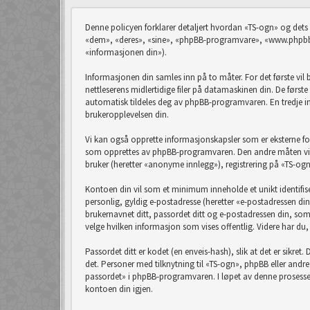
Denne policyen forklarer detaljert hvordan «TS-ogn» og dets
«dem», «deres», «sine», «phpBB-programvare», «www.phpbb.
«informasjonen din»).
Informasjonen din samles inn på to måter. For det første vil
nettleserens midlertidige filer på datamaskinen din. De førs
automatisk tildeles deg av phpBB-programvaren. En tredje in
brukeropplevelsen din.
Vi kan også opprette informasjonskapsler som er eksterne f
som opprettes av phpBB-programvaren. Den andre måten vi ka
bruker (heretter «anonyme innlegg»), registrering på «TS-ogn
Kontoen din vil som et minimum inneholde et unikt identifise
personlig, gyldig e-postadresse (heretter «e-postadressen din
brukernavnet ditt, passordet ditt og e-postadressen din, som kr
velge hvilken informasjon som vises offentlig. Videre har du
Passordet ditt er kodet (en enveis-hash), slik at det er sikre
det. Personer med tilknytning til «TS-ogn», phpBB eller andr
passordet» i phpBB-programvaren. I løpet av denne prosessen 
kontoen din igjen.