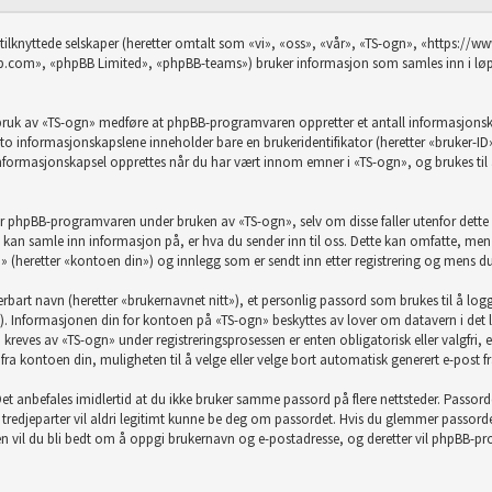
 tilknyttede selskaper (heretter omtalt som «vi», «oss», «vår», «TS-ogn», «https:/
com», «phpBB Limited», «phpBB-teams») bruker informasjon som samles inn i løpet
 bruk av «TS-ogn» medføre at phpBB-programvaren oppretter et antall informasjonskap
te to informasjonskapslene inneholder bare en brukeridentifikator (heretter «bruker-I
formasjonskapsel opprettes når du har vært innom emner i «TS-ogn», og brukes til 
or phpBB-programvaren under bruken av «TS-ogn», selv om disse faller utenfor dett
n samle inn informasjon på, er hva du sender inn til oss. Dette kan omfatte, men e
» (heretter «kontoen din») og innlegg som er sendt inn etter registrering og mens du
rbart navn (heretter «brukernavnet nitt»), et personlig passord som brukes til å log
). Informasjonen din for kontoen på «TS-ogn» beskyttes av lover om datavern i det la
eves av «TS-ogn» under registreringsprosessen er enten obligatorisk eller valgfri, ette
, fra kontoen din, muligheten til å velge eller velge bort automatisk generert e-pos
t. Det anbefales imidlertid at du ikke bruker samme passord på flere nettsteder. Passo
e tredjeparter vil aldri legitimt kunne be deg om passordet. Hvis du glemmer passor
vil du bli bedt om å oppgi brukernavn og e-postadresse, og deretter vil phpBB-progr