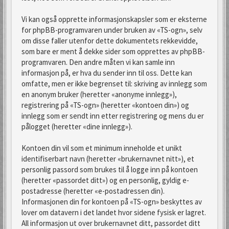
Vi kan også opprette informasjonskapsler som er eksterne
for phpBB-programvaren under bruken av «TS-ogn», selv
om disse faller utenfor dette dokumentets rekkevidde,
som bare er ment å dekke sider som opprettes av phpBB-
programvaren. Den andre måten vi kan samle inn
informasjon på, er hva du sender inn til oss. Dette kan
omfatte, men er ikke begrenset til: skriving av innlegg som
en anonym bruker (heretter «anonyme innlegg»),
registrering på «TS-ogn» (heretter «kontoen din») og
innlegg som er sendt inn etter registrering og mens du er
pålogget (heretter «dine innlegg»).
Kontoen din vil som et minimum inneholde et unikt
identifiserbart navn (heretter «brukernavnet nitt»), et
personlig passord som brukes til å logge inn på kontoen
(heretter «passordet ditt») og en personlig, gyldig e-
postadresse (heretter «e-postadressen din).
Informasjonen din for kontoen på «TS-ogn» beskyttes av
lover om datavern i det landet hvor sidene fysisk er lagret.
All informasjon ut over brukernavnet ditt, passordet ditt