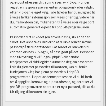
og e-postadressen din, som kreves av «TS-ogn» under
registreringsprosessen er enten obligatorisk eller valgfri,
etter «TS-ogn»s eget valg. I alle tilfeller har du mulighet til
å velge hvilken informasjon som vises offentlig. Videre har
du, fra kontoen din, muligheten til å velge eller velge bort
automatisk generert e-post fra phpBB-programvaren.
Passordet ditt er kodet (en enveis-hash), slik at det er
sikret. Det anbefales imidlertid at du ikke bruker samme
passord på flere nettsteder. Passordet er nøkkelen til
kontoen din hos «TS-ogn», så pass godt på det. Personer
med tilknytning til «TS-ogn», phpBB eller andre
tredjeparter vil aldri legitimt kunne be deg om passordet.
Hvis du glemmer passordet til kontoen, kan du bruke
funksjonen «Jeg har glemt passordet» i phpBB-
programvaren. I løpet av denne prosessen vil du bli bedt
om å oppgi brukernavn og e-postadresse, og deretter vil
phpBB-programvaren opprette et nytt passord, slik at du
får tilgang til kontoen din igjen.