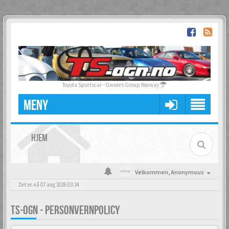
Toyota Sportscar - Owners Group Norway
MENY
HJEM
Velkommen,
Anonymous
Det er nå 07 aug 2026 03:34
TS-OGN - PERSONVERNPOLICY