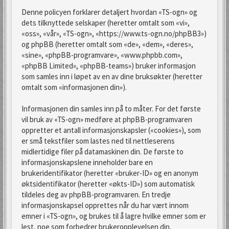
Denne policyen forklarer detaljert hvordan «TS-ogn» og
dets tilknyttede selskaper (heretter omtalt som «vi»,
«oss», «vår», «TS-ogn», «https://www.ts-ogn.no/phpBB3»)
og phpBB (heretter omtalt som «de», «dem», «deres»,
«sine», «phpBB-programvare», «www.phpbb.com»,
«phpBB Limited», «phpBB-teams») bruker informasjon
som samles inn i løpet av en av dine bruksøkter (heretter
omtalt som «informasjonen din»).
Informasjonen din samles inn på to måter. For det første
vil bruk av «TS-ogn» medføre at phpBB-programvaren
oppretter et antall informasjonskapsler («cookies»), som
er små tekstfiler som lastes ned til nettleserens
midlertidige filer på datamaskinen din. De første to
informasjonskapslene inneholder bare en
brukeridentifikator (heretter «bruker-ID» og en anonym
øktsidentifikator (heretter «økts-ID») som automatisk
tildeles deg av phpBB-programvaren. En tredje
informasjonskapsel opprettes når du har vært innom
emner i «TS-ogn», og brukes til å lagre hvilke emner som er
lest, noe som forbedrer brukeropplevelsen din.