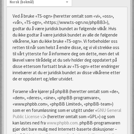
Språk:
Norsk (bokmål)
Ved å bruke «TS-ogn» (heretter omtalt som «vi», «oss»,
«vår», «TS-ogn», «https://www.ts-ogn.no/phpBB3»),
godtar du å være juridisk bundet av følgende vilkår. Hvis
du ikke godtar å være juridisk bundet av alle de følgende
vilkårene, kan du ikke bruke «TS-ogn». Vi forbeholder oss
retten til når som helst å endre disse, og vi vil strekke oss
til vårt ytterste for å informere deg om dette, men det vil
likevel være tilrådelig at du selv holder deg oppdatert på
disse ettersom fortsatt bruk av «TS-ogn» etter endringer
innebærer at du er juridisk bundet av disse vilkårene etter
de er oppdatert og/eller utvidet.
Foraene våre kjører på phpBB (heretter omtalt som «de»,
«dem», «deres», «sine», «phpBB-programvare»,
«www.phpbb.com», «phpBB Limited», «phpBB-team»)
som er en forumløsning som er utgitt under «
GNU General
Public License v2
» (heretter omtalt som «GPL») og som
kan lastes ned fra
www.phpbb.com
. phpBB-programvaren
gjør det bare mulig med Internett-baserte diskusjoner –