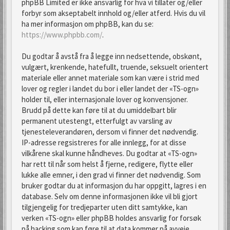
phpBB Limited er ikke ansvarlig for hva vi tillater og/eller
forbyr som akseptabelt innhold og/eller atferd. Hvis du vil
ha mer informasjon om phpBB, kan du se:
https://www.phpbb.com/
.
Du godtar å avstå fra å legge inn nedsettende, obskønt,
vulgært, krenkende, hatefullt, truende, seksuelt orientert
materiale eller annet materiale som kan være i strid med
lover og regler i landet du bor i eller landet der «TS-ogn»
holder til, eller internasjonale lover og konvensjoner.
Brudd på dette kan føre til at du umiddelbart blir
permanent utestengt, etterfulgt av varsling av
tjenesteleverandøren, dersom vi finner det nødvendig.
IP-adresse regsistreres for alle innlegg, for at disse
vilkårene skal kunne håndheves. Du godtar at «TS-ogn»
har rett til når som helst å fjerne, redigere, flytte eller
lukke alle emner, i den grad vi finner det nødvendig. Som
bruker godtar du at informasjon du har oppgitt, lagres i en
database. Selv om denne informasjonen ikke vil bli gjort
tilgjengelig for tredjeparter uten ditt samtykke, kan
verken «TS-ogn» eller phpBB holdes ansvarlig for forsøk
på hacking som kan føre til at data kommer på avveie.