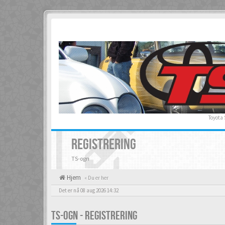
Toyota
REGISTRERING
TS-ogn
Hjem
« Du er her
Det er nå 08 aug 2026 14:32
TS-OGN - REGISTRERING