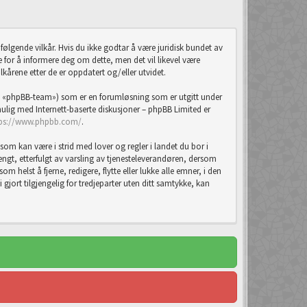
ølgende vilkår. Hvis du ikke godtar å være juridisk bundet av
ste for å informere deg om dette, men det vil likevel være
lkårene etter de er oppdatert og/eller utvidet.
 «phpBB-team») som er en forumløsning som er utgitt under
lig med Internett-baserte diskusjoner – phpBB Limited er
tps://www.phpbb.com/
.
som kan være i strid med lover og regler i landet du bor i
tengt, etterfulgt av varsling av tjenesteleverandøren, dersom
m helst å fjerne, redigere, flytte eller lukke alle emner, i den
jort tilgjengelig for tredjeparter uten ditt samtykke, kan