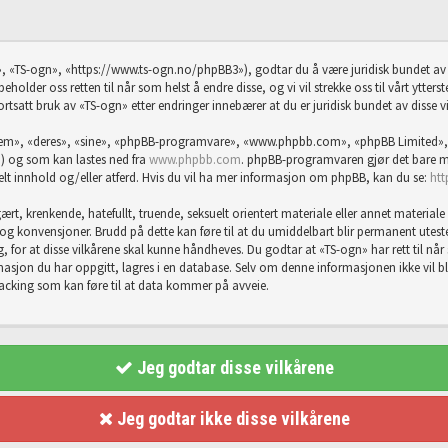
, «TS-ogn», «https://www.ts-ogn.no/phpBB3»), godtar du å være juridisk bundet av f
eholder oss retten til når som helst å endre disse, og vi vil strekke oss til vårt ytter
ortsatt bruk av «TS-ogn» etter endringer innebærer at du er juridisk bundet av disse vi
«dem», «deres», «sine», «phpBB-programvare», «www.phpbb.com», «phpBB Limited»,
) og som kan lastes ned fra
www.phpbb.com
. phpBB-programvaren gjør det bare mu
abelt innhold og/eller atferd. Hvis du vil ha mer informasjon om phpBB, kan du se:
ht
rt, krenkende, hatefullt, truende, seksuelt orientert materiale eller annet materiale 
er og konvensjoner. Brudd på dette kan føre til at du umiddelbart blir permanent utes
g, for at disse vilkårene skal kunne håndheves. Du godtar at «TS-ogn» har rett til når so
sjon du har oppgitt, lagres i en database. Selv om denne informasjonen ikke vil bli g
hacking som kan føre til at data kommer på avveie.
Jeg godtar disse vilkårene
Jeg godtar ikke disse vilkårene