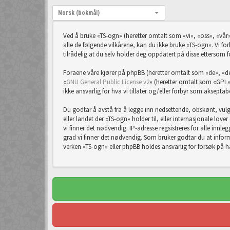
Språk:
Norsk (bokmål)
Ved å bruke «TS-ogn» (heretter omtalt som «vi», «oss», «vår»
alle de følgende vilkårene, kan du ikke bruke «TS-ogn». Vi forb
tilrådelig at du selv holder deg oppdatert på disse ettersom f
Foraene våre kjører på phpBB (heretter omtalt som «de», 
«
GNU General Public License v2
» (heretter omtalt som «GPL»
ikke ansvarlig for hva vi tillater og/eller forbyr som aksept
Du godtar å avstå fra å legge inn nedsettende, obskønt, vulgæ
eller landet der «TS-ogn» holder til, eller internasjonale lov
vi finner det nødvendig. IP-adresse regsistreres for alle innleg
grad vi finner det nødvendig. Som bruker godtar du at informa
verken «TS-ogn» eller phpBB holdes ansvarlig for forsøk på 