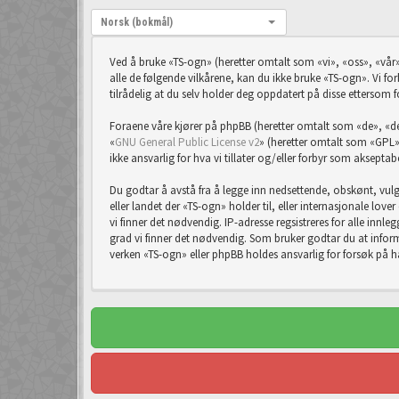
Språk:
Norsk (bokmål)
Ved å bruke «TS-ogn» (heretter omtalt som «vi», «oss», «vår»
alle de følgende vilkårene, kan du ikke bruke «TS-ogn». Vi forb
tilrådelig at du selv holder deg oppdatert på disse ettersom f
Foraene våre kjører på phpBB (heretter omtalt som «de», 
«
GNU General Public License v2
» (heretter omtalt som «GPL»
ikke ansvarlig for hva vi tillater og/eller forbyr som aksept
Du godtar å avstå fra å legge inn nedsettende, obskønt, vulgæ
eller landet der «TS-ogn» holder til, eller internasjonale lov
vi finner det nødvendig. IP-adresse regsistreres for alle innleg
grad vi finner det nødvendig. Som bruker godtar du at informa
verken «TS-ogn» eller phpBB holdes ansvarlig for forsøk på 