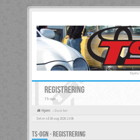
Toyota
REGISTRERING
TS-ogn
Hjem
« Du er her
Det er nå 06 aug 2026 13:08
TS-OGN - REGISTRERING