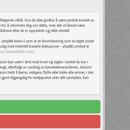
ølgende vilkår. Hvis du ikke godtar å være juridisk bundet av
ste for å informere deg om dette, men det vil likevel være
lkårene etter de er oppdatert og/eller utvidet.
 «phpBB-team») som er en forumløsning som er utgitt under
lig med Internett-baserte diskusjoner – phpBB Limited er
tps://www.phpbb.com/
.
som kan være i strid med lover og regler i landet du bor i
tengt, etterfulgt av varsling av tjenesteleverandøren, dersom
m helst å fjerne, redigere, flytte eller lukke alle emner, i den
jort tilgjengelig for tredjeparter uten ditt samtykke, kan