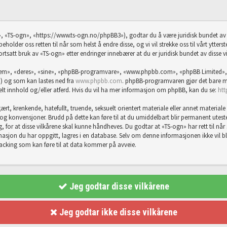
, «TS-ogn», «https://www.ts-ogn.no/phpBB3»), godtar du å være juridisk bundet av f
eholder oss retten til når som helst å endre disse, og vi vil strekke oss til vårt ytter
ortsatt bruk av «TS-ogn» etter endringer innebærer at du er juridisk bundet av disse vi
«dem», «deres», «sine», «phpBB-programvare», «www.phpbb.com», «phpBB Limited»,
) og som kan lastes ned fra
www.phpbb.com
. phpBB-programvaren gjør det bare mu
abelt innhold og/eller atferd. Hvis du vil ha mer informasjon om phpBB, kan du se:
ht
rt, krenkende, hatefullt, truende, seksuelt orientert materiale eller annet materiale 
er og konvensjoner. Brudd på dette kan føre til at du umiddelbart blir permanent utes
g, for at disse vilkårene skal kunne håndheves. Du godtar at «TS-ogn» har rett til når so
sjon du har oppgitt, lagres i en database. Selv om denne informasjonen ikke vil bli g
hacking som kan føre til at data kommer på avveie.
Jeg godtar disse vilkårene
Jeg godtar ikke disse vilkårene