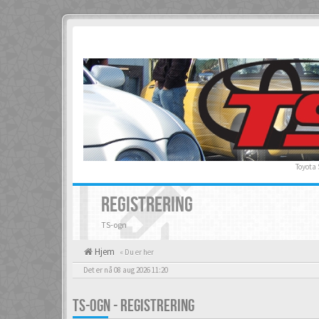
Toyota
REGISTRERING
TS-ogn
Hjem
« Du er her
Det er nå 08 aug 2026 11:20
TS-OGN - REGISTRERING