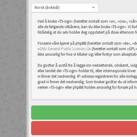
Språk:
Norsk (bokmål)
Ved å bruke «TS-ogn» (heretter omtalt som «vi», «oss», «vår»
alle de følgende vilkårene, kan du ikke bruke «TS-ogn». Vi forb
tilrådelig at du selv holder deg oppdatert på disse ettersom f
Foraene våre kjører på phpBB (heretter omtalt som «de», 
«
GNU General Public License v2
» (heretter omtalt som «GPL»
ikke ansvarlig for hva vi tillater og/eller forbyr som aksept
Du godtar å avstå fra å legge inn nedsettende, obskønt, vulgæ
eller landet der «TS-ogn» holder til, eller internasjonale lov
vi finner det nødvendig. IP-adresse regsistreres for alle innleg
grad vi finner det nødvendig. Som bruker godtar du at informa
verken «TS-ogn» eller phpBB holdes ansvarlig for forsøk på 