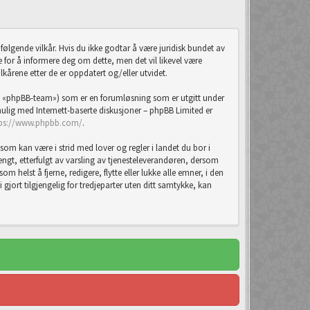
ølgende vilkår. Hvis du ikke godtar å være juridisk bundet av
ste for å informere deg om dette, men det vil likevel være
lkårene etter de er oppdatert og/eller utvidet.
 «phpBB-team») som er en forumløsning som er utgitt under
lig med Internett-baserte diskusjoner – phpBB Limited er
tps://www.phpbb.com/
.
som kan være i strid med lover og regler i landet du bor i
tengt, etterfulgt av varsling av tjenesteleverandøren, dersom
m helst å fjerne, redigere, flytte eller lukke alle emner, i den
jort tilgjengelig for tredjeparter uten ditt samtykke, kan