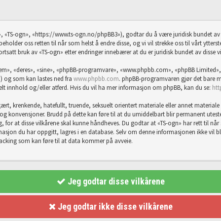
, «TS-ogn», «https://www.ts-ogn.no/phpBB3»), godtar du å være juridisk bundet av f
eholder oss retten til når som helst å endre disse, og vi vil strekke oss til vårt ytter
ortsatt bruk av «TS-ogn» etter endringer innebærer at du er juridisk bundet av disse vi
«dem», «deres», «sine», «phpBB-programvare», «www.phpbb.com», «phpBB Limited»,
) og som kan lastes ned fra
www.phpbb.com
. phpBB-programvaren gjør det bare mu
abelt innhold og/eller atferd. Hvis du vil ha mer informasjon om phpBB, kan du se:
ht
rt, krenkende, hatefullt, truende, seksuelt orientert materiale eller annet materiale 
er og konvensjoner. Brudd på dette kan føre til at du umiddelbart blir permanent utes
g, for at disse vilkårene skal kunne håndheves. Du godtar at «TS-ogn» har rett til når so
sjon du har oppgitt, lagres i en database. Selv om denne informasjonen ikke vil bli g
hacking som kan føre til at data kommer på avveie.
Jeg godtar disse vilkårene
Jeg godtar ikke disse vilkårene