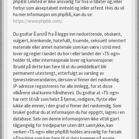
phpBB Limited er ikke ansvarlig for hva vi tillater og/eller
forbyr som akseptabelt innhold og/eller atferd. Hvis du vil
ha mer informasjon om phpBB, kan du se:
https://www.phpbb.com/
.
Du godtar å avstå fra å legge inn nedsettende, obskønt,
vulgært, krenkende, hatefullt, truende, seksuelt orientert
materiale eller annet materiale som kan være i strid med
lover og regler i landet du bor i eller landet der «TS-ogn»
holder til, eller internasjonale lover og konvensjoner.
Brudd på dette kan føre til at du umiddelbart blir
permanent utestengt, etterfulgt av varsling av
tjenesteleverandøren, dersom vi finner det nødvendig.
IP-adresse regsistreres for alle innlegg, for at disse
vilkårene skal kunne håndheves. Du godtar at «TS-ogn»
har rett til når som helst å fjerne, redigere, flytte eller
lukke alle emner, i den grad vi finner det nødvendig. Som
bruker godtar du at informasjon du har oppgitt, lagres i en
database. Selv om denne informasjonen ikke vil bli gjort
tilgjengelig for tredjeparter uten ditt samtykke, kan
verken «TS-ogn» eller phpBB holdes ansvarlig for forsøk
på hacking som kan føre til at data kommer på avveie.