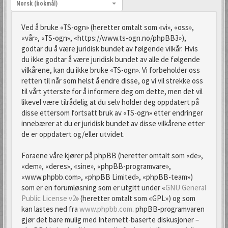
Språk:
Norsk (bokmål)
Ved å bruke «TS-ogn» (heretter omtalt som «vi», «oss»,
«vår», «TS-ogn», «https://www.ts-ogn.no/phpBB3»),
godtar du å være juridisk bundet av følgende vilkår. Hvis
du ikke godtar å være juridisk bundet av alle de følgende
vilkårene, kan du ikke bruke «TS-ogn». Vi forbeholder oss
retten til når som helst å endre disse, og vi vil strekke oss
til vårt ytterste for å informere deg om dette, men det vil
likevel være tilrådelig at du selv holder deg oppdatert på
disse ettersom fortsatt bruk av «TS-ogn» etter endringer
innebærer at du er juridisk bundet av disse vilkårene etter
de er oppdatert og/eller utvidet.
Foraene våre kjører på phpBB (heretter omtalt som «de»,
«dem», «deres», «sine», «phpBB-programvare»,
«www.phpbb.com», «phpBB Limited», «phpBB-team»)
som er en forumløsning som er utgitt under «
GNU General
Public License v2
» (heretter omtalt som «GPL») og som
kan lastes ned fra
www.phpbb.com
. phpBB-programvaren
gjør det bare mulig med Internett-baserte diskusjoner –