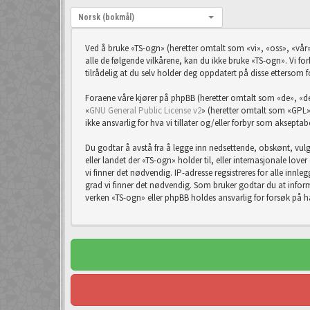
Språk:
Norsk (bokmål)
Ved å bruke «TS-ogn» (heretter omtalt som «vi», «oss», «vår»
alle de følgende vilkårene, kan du ikke bruke «TS-ogn». Vi forb
tilrådelig at du selv holder deg oppdatert på disse ettersom f
Foraene våre kjører på phpBB (heretter omtalt som «de», 
«
GNU General Public License v2
» (heretter omtalt som «GPL»
ikke ansvarlig for hva vi tillater og/eller forbyr som aksept
Du godtar å avstå fra å legge inn nedsettende, obskønt, vulgæ
eller landet der «TS-ogn» holder til, eller internasjonale lov
vi finner det nødvendig. IP-adresse regsistreres for alle innleg
grad vi finner det nødvendig. Som bruker godtar du at informa
verken «TS-ogn» eller phpBB holdes ansvarlig for forsøk på 