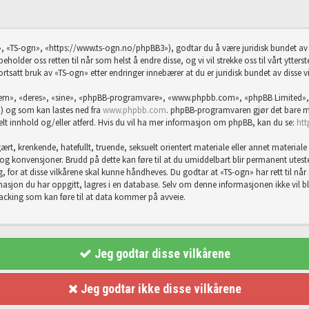
, «TS-ogn», «https://www.ts-ogn.no/phpBB3»), godtar du å være juridisk bundet av f
eholder oss retten til når som helst å endre disse, og vi vil strekke oss til vårt ytter
ortsatt bruk av «TS-ogn» etter endringer innebærer at du er juridisk bundet av disse vi
«dem», «deres», «sine», «phpBB-programvare», «www.phpbb.com», «phpBB Limited»,
) og som kan lastes ned fra
www.phpbb.com
. phpBB-programvaren gjør det bare mu
abelt innhold og/eller atferd. Hvis du vil ha mer informasjon om phpBB, kan du se:
ht
rt, krenkende, hatefullt, truende, seksuelt orientert materiale eller annet materiale 
er og konvensjoner. Brudd på dette kan føre til at du umiddelbart blir permanent utes
g, for at disse vilkårene skal kunne håndheves. Du godtar at «TS-ogn» har rett til når so
sjon du har oppgitt, lagres i en database. Selv om denne informasjonen ikke vil bli g
hacking som kan føre til at data kommer på avveie.
Jeg godtar disse vilkårene
Jeg godtar ikke disse vilkårene