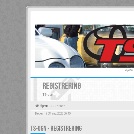
Toyota
REGISTRERING
TS-ogn
Hjem
« Du er her
Det er nå 08 aug 2026 06:40
TS-OGN - REGISTRERING