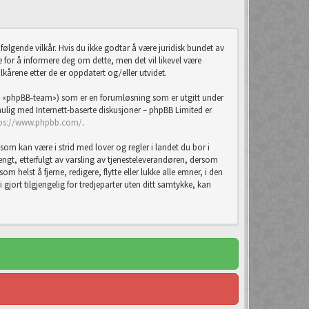
ølgende vilkår. Hvis du ikke godtar å være juridisk bundet av
ste for å informere deg om dette, men det vil likevel være
lkårene etter de er oppdatert og/eller utvidet.
 «phpBB-team») som er en forumløsning som er utgitt under
lig med Internett-baserte diskusjoner – phpBB Limited er
tps://www.phpbb.com/
.
som kan være i strid med lover og regler i landet du bor i
tengt, etterfulgt av varsling av tjenesteleverandøren, dersom
m helst å fjerne, redigere, flytte eller lukke alle emner, i den
jort tilgjengelig for tredjeparter uten ditt samtykke, kan