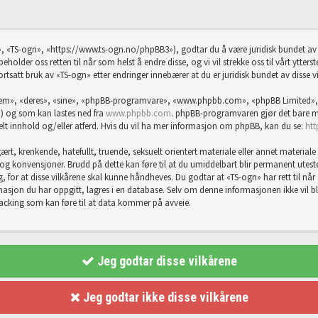
, «TS-ogn», «https://www.ts-ogn.no/phpBB3»), godtar du å være juridisk bundet av f
eholder oss retten til når som helst å endre disse, og vi vil strekke oss til vårt ytter
ortsatt bruk av «TS-ogn» etter endringer innebærer at du er juridisk bundet av disse vi
«dem», «deres», «sine», «phpBB-programvare», «www.phpbb.com», «phpBB Limited»,
) og som kan lastes ned fra
www.phpbb.com
. phpBB-programvaren gjør det bare mu
abelt innhold og/eller atferd. Hvis du vil ha mer informasjon om phpBB, kan du se:
ht
rt, krenkende, hatefullt, truende, seksuelt orientert materiale eller annet materiale 
er og konvensjoner. Brudd på dette kan føre til at du umiddelbart blir permanent utes
g, for at disse vilkårene skal kunne håndheves. Du godtar at «TS-ogn» har rett til når so
sjon du har oppgitt, lagres i en database. Selv om denne informasjonen ikke vil bli g
hacking som kan føre til at data kommer på avveie.
Jeg godtar disse vilkårene
Jeg godtar ikke disse vilkårene