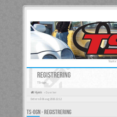
Toyota
REGISTRERING
TS-ogn
Hjem
« Du er her
Det er nå 06 aug 2026 22:12
TS-OGN - REGISTRERING