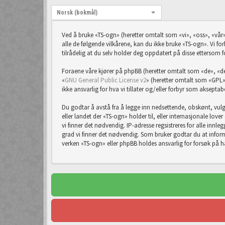
Språk:
Norsk (bokmål)
Ved å bruke «TS-ogn» (heretter omtalt som «vi», «oss», «vår»
alle de følgende vilkårene, kan du ikke bruke «TS-ogn». Vi forb
tilrådelig at du selv holder deg oppdatert på disse ettersom f
Foraene våre kjører på phpBB (heretter omtalt som «de», 
«
GNU General Public License v2
» (heretter omtalt som «GPL»
ikke ansvarlig for hva vi tillater og/eller forbyr som aksept
Du godtar å avstå fra å legge inn nedsettende, obskønt, vulgæ
eller landet der «TS-ogn» holder til, eller internasjonale lov
vi finner det nødvendig. IP-adresse regsistreres for alle innleg
grad vi finner det nødvendig. Som bruker godtar du at informa
verken «TS-ogn» eller phpBB holdes ansvarlig for forsøk på 