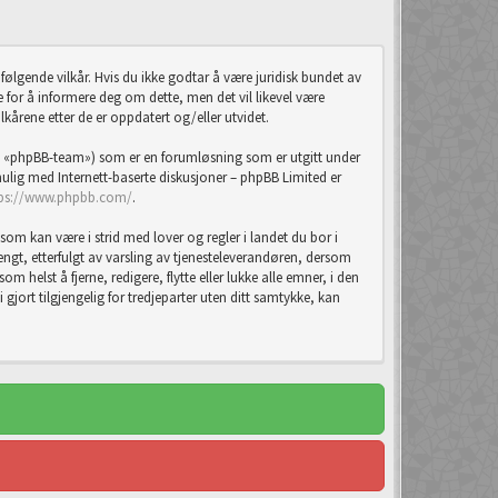
ølgende vilkår. Hvis du ikke godtar å være juridisk bundet av
ste for å informere deg om dette, men det vil likevel være
lkårene etter de er oppdatert og/eller utvidet.
 «phpBB-team») som er en forumløsning som er utgitt under
lig med Internett-baserte diskusjoner – phpBB Limited er
tps://www.phpbb.com/
.
som kan være i strid med lover og regler i landet du bor i
tengt, etterfulgt av varsling av tjenesteleverandøren, dersom
m helst å fjerne, redigere, flytte eller lukke alle emner, i den
jort tilgjengelig for tredjeparter uten ditt samtykke, kan