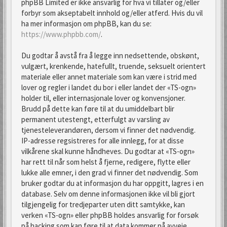
phpBB Limited er ikke ansvarlig for hva vi tillater og/eller
forbyr som akseptabelt innhold og/eller atferd. Hvis du vil
ha mer informasjon om phpBB, kan du se:
https://www.phpbb.com/
.
Du godtar å avstå fra å legge inn nedsettende, obskønt,
vulgært, krenkende, hatefullt, truende, seksuelt orientert
materiale eller annet materiale som kan være i strid med
lover og regler i landet du bor i eller landet der «TS-ogn»
holder til, eller internasjonale lover og konvensjoner.
Brudd på dette kan føre til at du umiddelbart blir
permanent utestengt, etterfulgt av varsling av
tjenesteleverandøren, dersom vi finner det nødvendig.
IP-adresse regsistreres for alle innlegg, for at disse
vilkårene skal kunne håndheves. Du godtar at «TS-ogn»
har rett til når som helst å fjerne, redigere, flytte eller
lukke alle emner, i den grad vi finner det nødvendig. Som
bruker godtar du at informasjon du har oppgitt, lagres i en
database. Selv om denne informasjonen ikke vil bli gjort
tilgjengelig for tredjeparter uten ditt samtykke, kan
verken «TS-ogn» eller phpBB holdes ansvarlig for forsøk
på hacking som kan føre til at data kommer på avveie.