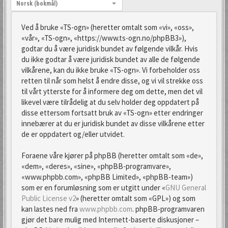
Språk:
Norsk (bokmål)
Ved å bruke «TS-ogn» (heretter omtalt som «vi», «oss»,
«vår», «TS-ogn», «https://www.ts-ogn.no/phpBB3»),
godtar du å være juridisk bundet av følgende vilkår. Hvis
du ikke godtar å være juridisk bundet av alle de følgende
vilkårene, kan du ikke bruke «TS-ogn». Vi forbeholder oss
retten til når som helst å endre disse, og vi vil strekke oss
til vårt ytterste for å informere deg om dette, men det vil
likevel være tilrådelig at du selv holder deg oppdatert på
disse ettersom fortsatt bruk av «TS-ogn» etter endringer
innebærer at du er juridisk bundet av disse vilkårene etter
de er oppdatert og/eller utvidet.
Foraene våre kjører på phpBB (heretter omtalt som «de»,
«dem», «deres», «sine», «phpBB-programvare»,
«www.phpbb.com», «phpBB Limited», «phpBB-team»)
som er en forumløsning som er utgitt under «
GNU General
Public License v2
» (heretter omtalt som «GPL») og som
kan lastes ned fra
www.phpbb.com
. phpBB-programvaren
gjør det bare mulig med Internett-baserte diskusjoner –