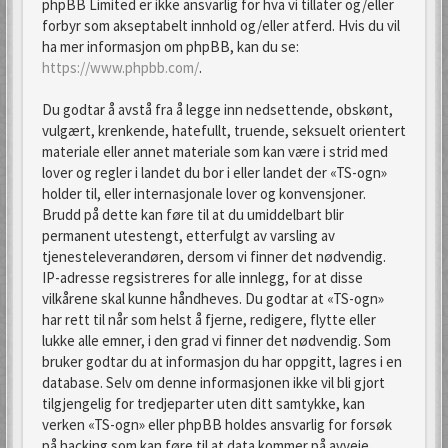
phpBB Limited er ikke ansvarlig for hva vi tillater og/eller
forbyr som akseptabelt innhold og/eller atferd. Hvis du vil
ha mer informasjon om phpBB, kan du se:
https://www.phpbb.com/
.
Du godtar å avstå fra å legge inn nedsettende, obskønt,
vulgært, krenkende, hatefullt, truende, seksuelt orientert
materiale eller annet materiale som kan være i strid med
lover og regler i landet du bor i eller landet der «TS-ogn»
holder til, eller internasjonale lover og konvensjoner.
Brudd på dette kan føre til at du umiddelbart blir
permanent utestengt, etterfulgt av varsling av
tjenesteleverandøren, dersom vi finner det nødvendig.
IP-adresse regsistreres for alle innlegg, for at disse
vilkårene skal kunne håndheves. Du godtar at «TS-ogn»
har rett til når som helst å fjerne, redigere, flytte eller
lukke alle emner, i den grad vi finner det nødvendig. Som
bruker godtar du at informasjon du har oppgitt, lagres i en
database. Selv om denne informasjonen ikke vil bli gjort
tilgjengelig for tredjeparter uten ditt samtykke, kan
verken «TS-ogn» eller phpBB holdes ansvarlig for forsøk
på hacking som kan føre til at data kommer på avveie.