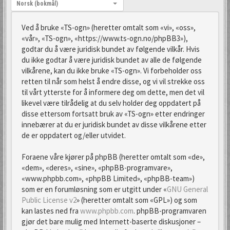
Språk:
Norsk (bokmål)
Ved å bruke «TS-ogn» (heretter omtalt som «vi», «oss»,
«vår», «TS-ogn», «https://www.ts-ogn.no/phpBB3»),
godtar du å være juridisk bundet av følgende vilkår. Hvis
du ikke godtar å være juridisk bundet av alle de følgende
vilkårene, kan du ikke bruke «TS-ogn». Vi forbeholder oss
retten til når som helst å endre disse, og vi vil strekke oss
til vårt ytterste for å informere deg om dette, men det vil
likevel være tilrådelig at du selv holder deg oppdatert på
disse ettersom fortsatt bruk av «TS-ogn» etter endringer
innebærer at du er juridisk bundet av disse vilkårene etter
de er oppdatert og/eller utvidet.
Foraene våre kjører på phpBB (heretter omtalt som «de»,
«dem», «deres», «sine», «phpBB-programvare»,
«www.phpbb.com», «phpBB Limited», «phpBB-team»)
som er en forumløsning som er utgitt under «
GNU General
Public License v2
» (heretter omtalt som «GPL») og som
kan lastes ned fra
www.phpbb.com
. phpBB-programvaren
gjør det bare mulig med Internett-baserte diskusjoner –