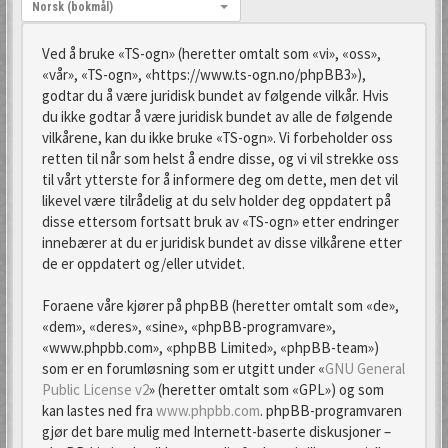
Språk:
Norsk (bokmål)
Ved å bruke «TS-ogn» (heretter omtalt som «vi», «oss»,
«vår», «TS-ogn», «https://www.ts-ogn.no/phpBB3»),
godtar du å være juridisk bundet av følgende vilkår. Hvis
du ikke godtar å være juridisk bundet av alle de følgende
vilkårene, kan du ikke bruke «TS-ogn». Vi forbeholder oss
retten til når som helst å endre disse, og vi vil strekke oss
til vårt ytterste for å informere deg om dette, men det vil
likevel være tilrådelig at du selv holder deg oppdatert på
disse ettersom fortsatt bruk av «TS-ogn» etter endringer
innebærer at du er juridisk bundet av disse vilkårene etter
de er oppdatert og/eller utvidet.
Foraene våre kjører på phpBB (heretter omtalt som «de»,
«dem», «deres», «sine», «phpBB-programvare»,
«www.phpbb.com», «phpBB Limited», «phpBB-team»)
som er en forumløsning som er utgitt under «
GNU General
Public License v2
» (heretter omtalt som «GPL») og som
kan lastes ned fra
www.phpbb.com
. phpBB-programvaren
gjør det bare mulig med Internett-baserte diskusjoner –