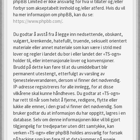
phpBB Limited er ikke ansvarlig for hva vi tillater og/eller
forbyr som akseptabelt innhold og/eller atferd. Hvis du vil
ha mer informasjon om phpBB, kan du se:
https://www.phpbb.com/
.
Du godtar å avstå fra å legge inn nedsettende, obskønt,
vulgært, krenkende, hatefullt, truende, seksuelt orientert
materiale eller annet materiale som kan være i strid med
lover og regler i landet du bor i eller landet der «TS-ogn»
holder til, eller internasjonale lover og konvensjoner.
Brudd på dette kan føre til at du umiddelbart blir
permanent utestengt, etterfulgt av varsling av
tjenesteleverandøren, dersom vi finner det nødvendig.
IP-adresse regsistreres for alle innlegg, for at disse
vilkårene skal kunne håndheves. Du godtar at «TS-ogn»
har rett til når som helst å fjerne, redigere, flytte eller
lukke alle emner, i den grad vi finner det nødvendig. Som
bruker godtar du at informasjon du har oppgitt, lagres i en
database. Selv om denne informasjonen ikke vil bli gjort
tilgjengelig for tredjeparter uten ditt samtykke, kan
verken «TS-ogn» eller phpBB holdes ansvarlig for forsøk
på hacking som kan føre til at data kommer på avveie.