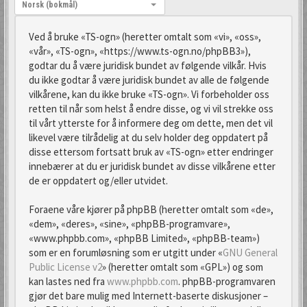
Språk:
Norsk (bokmål)
Ved å bruke «TS-ogn» (heretter omtalt som «vi», «oss»,
«vår», «TS-ogn», «https://www.ts-ogn.no/phpBB3»),
godtar du å være juridisk bundet av følgende vilkår. Hvis
du ikke godtar å være juridisk bundet av alle de følgende
vilkårene, kan du ikke bruke «TS-ogn». Vi forbeholder oss
retten til når som helst å endre disse, og vi vil strekke oss
til vårt ytterste for å informere deg om dette, men det vil
likevel være tilrådelig at du selv holder deg oppdatert på
disse ettersom fortsatt bruk av «TS-ogn» etter endringer
innebærer at du er juridisk bundet av disse vilkårene etter
de er oppdatert og/eller utvidet.
Foraene våre kjører på phpBB (heretter omtalt som «de»,
«dem», «deres», «sine», «phpBB-programvare»,
«www.phpbb.com», «phpBB Limited», «phpBB-team»)
som er en forumløsning som er utgitt under «
GNU General
Public License v2
» (heretter omtalt som «GPL») og som
kan lastes ned fra
www.phpbb.com
. phpBB-programvaren
gjør det bare mulig med Internett-baserte diskusjoner –