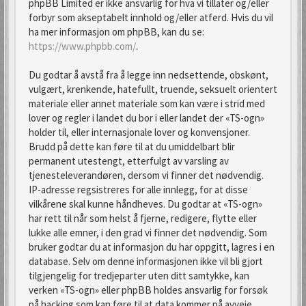
phpBB Limited er ikke ansvarlig for hva vi tillater og/eller
forbyr som akseptabelt innhold og/eller atferd. Hvis du vil
ha mer informasjon om phpBB, kan du se:
https://www.phpbb.com/
.
Du godtar å avstå fra å legge inn nedsettende, obskønt,
vulgært, krenkende, hatefullt, truende, seksuelt orientert
materiale eller annet materiale som kan være i strid med
lover og regler i landet du bor i eller landet der «TS-ogn»
holder til, eller internasjonale lover og konvensjoner.
Brudd på dette kan føre til at du umiddelbart blir
permanent utestengt, etterfulgt av varsling av
tjenesteleverandøren, dersom vi finner det nødvendig.
IP-adresse regsistreres for alle innlegg, for at disse
vilkårene skal kunne håndheves. Du godtar at «TS-ogn»
har rett til når som helst å fjerne, redigere, flytte eller
lukke alle emner, i den grad vi finner det nødvendig. Som
bruker godtar du at informasjon du har oppgitt, lagres i en
database. Selv om denne informasjonen ikke vil bli gjort
tilgjengelig for tredjeparter uten ditt samtykke, kan
verken «TS-ogn» eller phpBB holdes ansvarlig for forsøk
på hacking som kan føre til at data kommer på avveie.