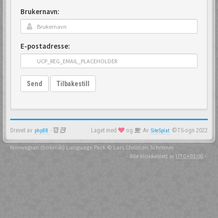
Brukernavn:
E-postadresse:
Send
Tilbakestill
Drevet av
-
Laget med
og
Av
©TS-ogn 2022
phpBB
SiteSplat
Norwegian (bokmål) Language Pack
© Lars Christian Schreiner
- Alle klokkeslett er
UTC+01:00
-