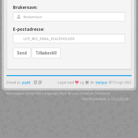
Brukernavn:
E-postadresse:
Send
Tilbakestill
Drevet av
-
Laget med
og
Av
©TS-ogn 2022
phpBB
SiteSplat
Norwegian (bokmål) Language Pack
© Lars Christian Schreiner
- Alle klokkeslett er
UTC+01:00
-