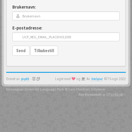
Brukernavn:
E-postadresse:
Send
Tilbakestill
Drevet av
-
Laget med
og
Av
©TS-ogn 2022
phpBB
SiteSplat
Norwegian (bokmål) Language Pack
© Lars Christian Schreiner
- Alle klokkeslett er
UTC+01:00
-