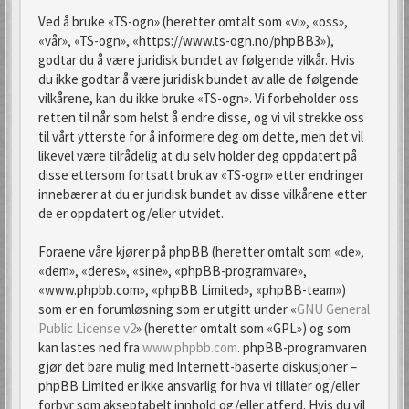
Ved å bruke «TS-ogn» (heretter omtalt som «vi», «oss»,
«vår», «TS-ogn», «https://www.ts-ogn.no/phpBB3»),
godtar du å være juridisk bundet av følgende vilkår. Hvis
du ikke godtar å være juridisk bundet av alle de følgende
vilkårene, kan du ikke bruke «TS-ogn». Vi forbeholder oss
retten til når som helst å endre disse, og vi vil strekke oss
til vårt ytterste for å informere deg om dette, men det vil
likevel være tilrådelig at du selv holder deg oppdatert på
disse ettersom fortsatt bruk av «TS-ogn» etter endringer
innebærer at du er juridisk bundet av disse vilkårene etter
de er oppdatert og/eller utvidet.
Foraene våre kjører på phpBB (heretter omtalt som «de»,
«dem», «deres», «sine», «phpBB-programvare»,
«www.phpbb.com», «phpBB Limited», «phpBB-team»)
som er en forumløsning som er utgitt under «
GNU General
Public License v2
» (heretter omtalt som «GPL») og som
kan lastes ned fra
www.phpbb.com
. phpBB-programvaren
gjør det bare mulig med Internett-baserte diskusjoner –
phpBB Limited er ikke ansvarlig for hva vi tillater og/eller
forbyr som akseptabelt innhold og/eller atferd. Hvis du vil