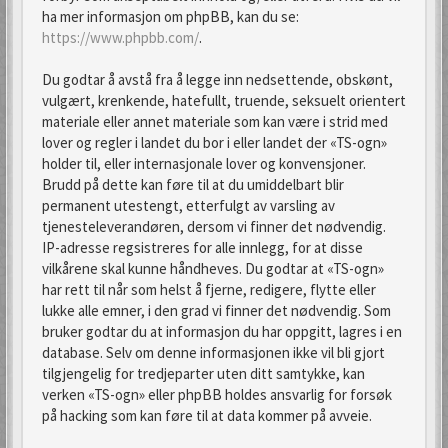
ha mer informasjon om phpBB, kan du se:
https://www.phpbb.com/
.
Du godtar å avstå fra å legge inn nedsettende, obskønt,
vulgært, krenkende, hatefullt, truende, seksuelt orientert
materiale eller annet materiale som kan være i strid med
lover og regler i landet du bor i eller landet der «TS-ogn»
holder til, eller internasjonale lover og konvensjoner.
Brudd på dette kan føre til at du umiddelbart blir
permanent utestengt, etterfulgt av varsling av
tjenesteleverandøren, dersom vi finner det nødvendig.
IP-adresse regsistreres for alle innlegg, for at disse
vilkårene skal kunne håndheves. Du godtar at «TS-ogn»
har rett til når som helst å fjerne, redigere, flytte eller
lukke alle emner, i den grad vi finner det nødvendig. Som
bruker godtar du at informasjon du har oppgitt, lagres i en
database. Selv om denne informasjonen ikke vil bli gjort
tilgjengelig for tredjeparter uten ditt samtykke, kan
verken «TS-ogn» eller phpBB holdes ansvarlig for forsøk
på hacking som kan føre til at data kommer på avveie.