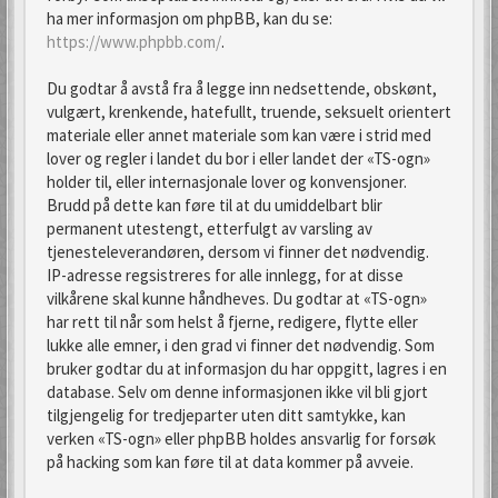
ha mer informasjon om phpBB, kan du se:
https://www.phpbb.com/
.
Du godtar å avstå fra å legge inn nedsettende, obskønt,
vulgært, krenkende, hatefullt, truende, seksuelt orientert
materiale eller annet materiale som kan være i strid med
lover og regler i landet du bor i eller landet der «TS-ogn»
holder til, eller internasjonale lover og konvensjoner.
Brudd på dette kan føre til at du umiddelbart blir
permanent utestengt, etterfulgt av varsling av
tjenesteleverandøren, dersom vi finner det nødvendig.
IP-adresse regsistreres for alle innlegg, for at disse
vilkårene skal kunne håndheves. Du godtar at «TS-ogn»
har rett til når som helst å fjerne, redigere, flytte eller
lukke alle emner, i den grad vi finner det nødvendig. Som
bruker godtar du at informasjon du har oppgitt, lagres i en
database. Selv om denne informasjonen ikke vil bli gjort
tilgjengelig for tredjeparter uten ditt samtykke, kan
verken «TS-ogn» eller phpBB holdes ansvarlig for forsøk
på hacking som kan føre til at data kommer på avveie.