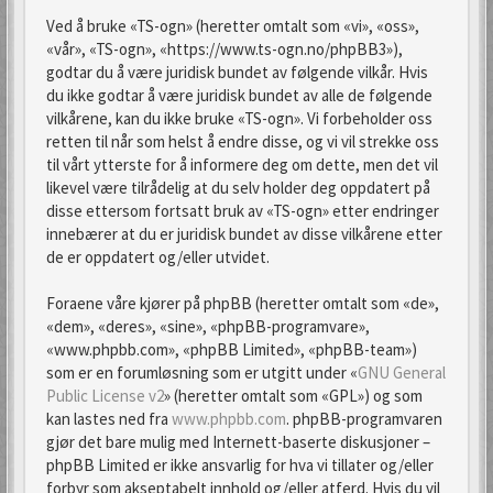
Ved å bruke «TS-ogn» (heretter omtalt som «vi», «oss»,
«vår», «TS-ogn», «https://www.ts-ogn.no/phpBB3»),
godtar du å være juridisk bundet av følgende vilkår. Hvis
du ikke godtar å være juridisk bundet av alle de følgende
vilkårene, kan du ikke bruke «TS-ogn». Vi forbeholder oss
retten til når som helst å endre disse, og vi vil strekke oss
til vårt ytterste for å informere deg om dette, men det vil
likevel være tilrådelig at du selv holder deg oppdatert på
disse ettersom fortsatt bruk av «TS-ogn» etter endringer
innebærer at du er juridisk bundet av disse vilkårene etter
de er oppdatert og/eller utvidet.
Foraene våre kjører på phpBB (heretter omtalt som «de»,
«dem», «deres», «sine», «phpBB-programvare»,
«www.phpbb.com», «phpBB Limited», «phpBB-team»)
som er en forumløsning som er utgitt under «
GNU General
Public License v2
» (heretter omtalt som «GPL») og som
kan lastes ned fra
www.phpbb.com
. phpBB-programvaren
gjør det bare mulig med Internett-baserte diskusjoner –
phpBB Limited er ikke ansvarlig for hva vi tillater og/eller
forbyr som akseptabelt innhold og/eller atferd. Hvis du vil