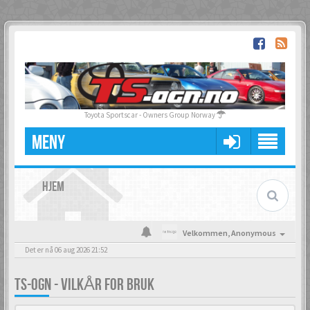
Toyota Sportscar - Owners Group Norway
MENY
HJEM
Velkommen,
Anonymous
Det er nå 06 aug 2026 21:52
TS-OGN - VILKÅR FOR BRUK