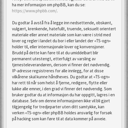
ha mer informasjon om phpBB, kan du se:
https://www.phpbb.com/
.
Du godtar å avstå fra å legge inn nedsettende, obskønt,
vulgært, krenkende, hatefullt, truende, seksuelt orientert
materiale eller annet materiale som kan være i strid med
lover og regler i landet du bor i eller landet der «TS-ogn»
holder til, eller internasjonale lover og konvensjoner.
Brudd på dette kan føre til at du umiddelbart blir
permanent utestengt, etterfulgt av varsling av
tjenesteleverandøren, dersom vi finner det nødvendig.
IP-adresse regsistreres for alle innlegg, for at disse
vilkårene skal kunne håndheves. Du godtar at «TS-ogn»
har rett til når som helst å fjerne, redigere, flytte eller
lukke alle emner, i den grad vi finner det nødvendig. Som
bruker godtar du at informasjon du har oppgitt, lagres i en
database. Selv om denne informasjonen ikke vil bli gjort
tilgjengelig for tredjeparter uten ditt samtykke, kan
verken «TS-ogn» eller phpBB holdes ansvarlig for forsøk
på hacking som kan føre til at data kommer på avveie.