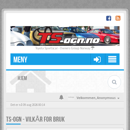
Toyota Sportscar - Owners Group Norway
MENY
HJEM
Velkommen,
Anonymous
Det er nå 09 aug 2026 00:14
TS-OGN - VILKÅR FOR BRUK