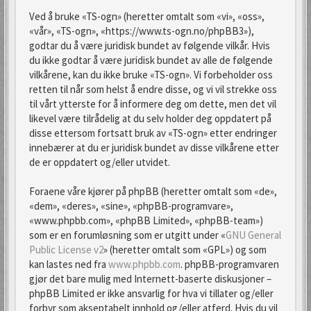
Ved å bruke «TS-ogn» (heretter omtalt som «vi», «oss»,
«vår», «TS-ogn», «https://www.ts-ogn.no/phpBB3»),
godtar du å være juridisk bundet av følgende vilkår. Hvis
du ikke godtar å være juridisk bundet av alle de følgende
vilkårene, kan du ikke bruke «TS-ogn». Vi forbeholder oss
retten til når som helst å endre disse, og vi vil strekke oss
til vårt ytterste for å informere deg om dette, men det vil
likevel være tilrådelig at du selv holder deg oppdatert på
disse ettersom fortsatt bruk av «TS-ogn» etter endringer
innebærer at du er juridisk bundet av disse vilkårene etter
de er oppdatert og/eller utvidet.
Foraene våre kjører på phpBB (heretter omtalt som «de»,
«dem», «deres», «sine», «phpBB-programvare»,
«www.phpbb.com», «phpBB Limited», «phpBB-team»)
som er en forumløsning som er utgitt under «
GNU General
Public License v2
» (heretter omtalt som «GPL») og som
kan lastes ned fra
www.phpbb.com
. phpBB-programvaren
gjør det bare mulig med Internett-baserte diskusjoner –
phpBB Limited er ikke ansvarlig for hva vi tillater og/eller
forbyr som akseptabelt innhold og/eller atferd. Hvis du vil