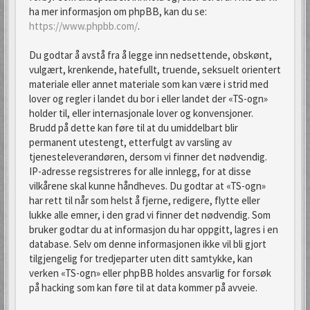
ha mer informasjon om phpBB, kan du se:
https://www.phpbb.com/
.
Du godtar å avstå fra å legge inn nedsettende, obskønt,
vulgært, krenkende, hatefullt, truende, seksuelt orientert
materiale eller annet materiale som kan være i strid med
lover og regler i landet du bor i eller landet der «TS-ogn»
holder til, eller internasjonale lover og konvensjoner.
Brudd på dette kan føre til at du umiddelbart blir
permanent utestengt, etterfulgt av varsling av
tjenesteleverandøren, dersom vi finner det nødvendig.
IP-adresse regsistreres for alle innlegg, for at disse
vilkårene skal kunne håndheves. Du godtar at «TS-ogn»
har rett til når som helst å fjerne, redigere, flytte eller
lukke alle emner, i den grad vi finner det nødvendig. Som
bruker godtar du at informasjon du har oppgitt, lagres i en
database. Selv om denne informasjonen ikke vil bli gjort
tilgjengelig for tredjeparter uten ditt samtykke, kan
verken «TS-ogn» eller phpBB holdes ansvarlig for forsøk
på hacking som kan føre til at data kommer på avveie.