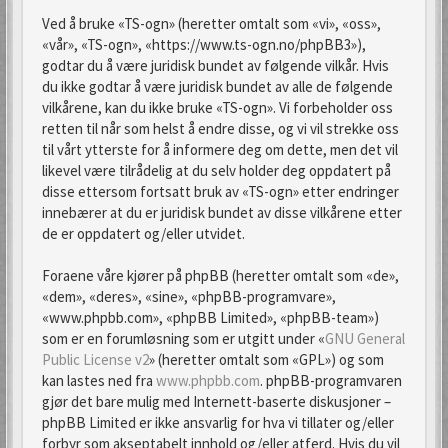
Ved å bruke «TS-ogn» (heretter omtalt som «vi», «oss»,
«vår», «TS-ogn», «https://www.ts-ogn.no/phpBB3»),
godtar du å være juridisk bundet av følgende vilkår. Hvis
du ikke godtar å være juridisk bundet av alle de følgende
vilkårene, kan du ikke bruke «TS-ogn». Vi forbeholder oss
retten til når som helst å endre disse, og vi vil strekke oss
til vårt ytterste for å informere deg om dette, men det vil
likevel være tilrådelig at du selv holder deg oppdatert på
disse ettersom fortsatt bruk av «TS-ogn» etter endringer
innebærer at du er juridisk bundet av disse vilkårene etter
de er oppdatert og/eller utvidet.
Foraene våre kjører på phpBB (heretter omtalt som «de»,
«dem», «deres», «sine», «phpBB-programvare»,
«www.phpbb.com», «phpBB Limited», «phpBB-team»)
som er en forumløsning som er utgitt under «
GNU General
Public License v2
» (heretter omtalt som «GPL») og som
kan lastes ned fra
www.phpbb.com
. phpBB-programvaren
gjør det bare mulig med Internett-baserte diskusjoner –
phpBB Limited er ikke ansvarlig for hva vi tillater og/eller
forbyr som akseptabelt innhold og/eller atferd. Hvis du vil