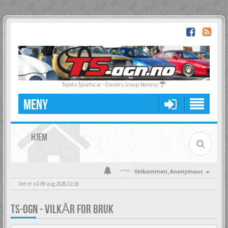
Toyota Sportscar - Owners Group Norway
MENY
HJEM
Velkommen,
Anonymous
Det er nå 09 aug 2026 12:18
TS-OGN - VILKÅR FOR BRUK