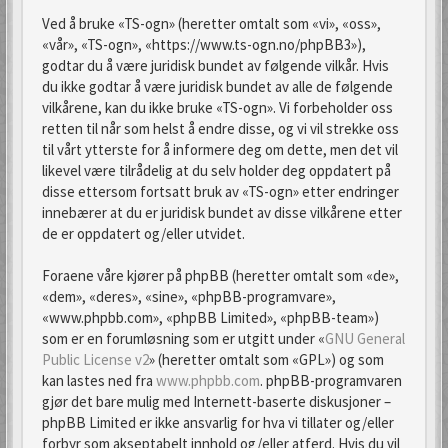
Ved å bruke «TS-ogn» (heretter omtalt som «vi», «oss»,
«vår», «TS-ogn», «https://www.ts-ogn.no/phpBB3»),
godtar du å være juridisk bundet av følgende vilkår. Hvis
du ikke godtar å være juridisk bundet av alle de følgende
vilkårene, kan du ikke bruke «TS-ogn». Vi forbeholder oss
retten til når som helst å endre disse, og vi vil strekke oss
til vårt ytterste for å informere deg om dette, men det vil
likevel være tilrådelig at du selv holder deg oppdatert på
disse ettersom fortsatt bruk av «TS-ogn» etter endringer
innebærer at du er juridisk bundet av disse vilkårene etter
de er oppdatert og/eller utvidet.
Foraene våre kjører på phpBB (heretter omtalt som «de»,
«dem», «deres», «sine», «phpBB-programvare»,
«www.phpbb.com», «phpBB Limited», «phpBB-team»)
som er en forumløsning som er utgitt under «
GNU General
Public License v2
» (heretter omtalt som «GPL») og som
kan lastes ned fra
www.phpbb.com
. phpBB-programvaren
gjør det bare mulig med Internett-baserte diskusjoner –
phpBB Limited er ikke ansvarlig for hva vi tillater og/eller
forbyr som akseptabelt innhold og/eller atferd. Hvis du vil