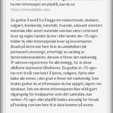
ha mer informasjon om phpBB, kan du se:
https://www.phpbb.com/
.
Du godtar å avstå fra å legge inn nedsettende, obskønt,
vulgært, krenkende, hatefullt, truende, seksuelt orientert
materiale eller annet materiale som kan være i strid med
lover og regler i landet du bor i eller landet der «TS-ogn»
holder til, eller internasjonale lover og konvensjoner.
Brudd på dette kan føre til at du umiddelbart blir
permanent utestengt, etterfulgt av varsling av
tjenesteleverandøren, dersom vi finner det nødvendig.
IP-adresse regsistreres for alle innlegg, for at disse
vilkårene skal kunne håndheves. Du godtar at «TS-ogn»
har rett til når som helst å fjerne, redigere, flytte eller
lukke alle emner, i den grad vi finner det nødvendig. Som
bruker godtar du at informasjon du har oppgitt, lagres i en
database. Selv om denne informasjonen ikke vil bli gjort
tilgjengelig for tredjeparter uten ditt samtykke, kan
verken «TS-ogn» eller phpBB holdes ansvarlig for forsøk
på hacking som kan føre til at data kommer på avveie.