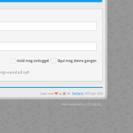
Hold meg innlogget
Skjul meg denne gangen
ings-e-post på nytt
Laget med
og
Av
SiteSplat
©TS-ogn 2022
- Alle klokkeslett er
UTC+01:00
-