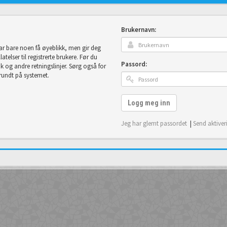
Brukernavn:
tar bare noen få øyeblikk, men gir deg
telser til registrerte brukere. Før du
Passord:
uk og andre retningslinjer. Sørg også for
 rundt på systemet.
Logg meg inn
Jeg har glemt passordet
|
Send aktiver