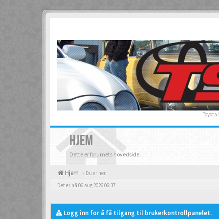
Toyota
HJEM
Dette er forumets hovedside
Hjem
« Du er her
Det er nå 06 aug 2026 06:37
Logg inn for å få tilgang til brukerkontrollpanelet.